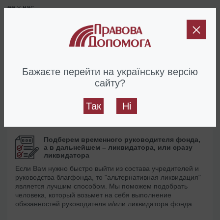
ее у нас.
Если же у Вас много вопросов или они являются
нестандартными, рекомендуем заказать "Дорожную карту".
Это – пошаговый алгоритм действий, разработанный нашими
юристами и направленный на достижение Вашей цели.
Бажаєте перейти на українську версію
Стоимость "Дорожной карты" также входит в цену услуги, если
сайту?
Вы решите заказать у нас сопровождение ликвидации фонда.
Так
Ні
Почему именно мы
Подберем временного руководителя фонда,
а в дальнейшем – ликвидатора, или сразу
ликвидатора
Если Вам нужно быстро выйти из состава учредителей и
руководства благфонда, то "альтернативная ликвидация"
является лучшим способом. Мы поможем подобрать
человека, который возьмет на себя выполнение
обязанностей руководителя и/или ликвидатора фонда.