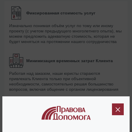
Фиксированная стоимость услуг
Изначально понимая объём услуг по тому или иному
проекту (с учетом предыдущего многолетнего опыта), мы
можем предложить адекватную стоимость, которая не
будет меняться на протяжении нашего сотрудничества
Минимизация временных затрат Клиента
Работая над заказом, наши юристы стараются
привлекать Клиента только при объективной
необходимости, самостоятельно решая большинство
вопросов, включая общение с органом лицензирования
Помощь в поиске АТП
Для тех Клиентов, которые нуждаются в заключении
договоров с АТП, наша компания может не просто
разработать документы, но и помочь с поиском реального