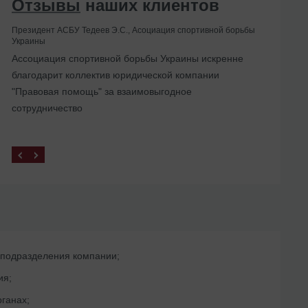
Отзывы
наших клиентов
Президент АСБУ Тедеев Э.С., Асоциация спортивной борьбы
Украины
Помогли с ликвидацией иностранного
Ассоциация спортивной борьбы Украины искренне
представительства в Украине
благодарит коллектив юридической компании
"Правовая помощь" за взаимовыгодное
сотрудничество
 подразделения компании;
ия;
ганах;