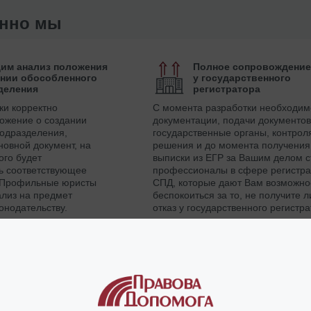
енно мы
им анализ положения
Полное сопровождение
ании обособленного
у государственного
деления
регистратора
ки корректно
С момента разработки необходим
ожение о создании
документации, подачи документов
одразделения,
государственные органы, контрол
новной документ, на
решения и до момента получения
ого будет
выписки из ЕГР за Вашим делом с
ь соответствующее
профессионалы в сфере регистр
 Профильные юристы
СПД, которые дают Вам возможно
ализ на предмет
беспокоиться за то, не получите 
онодательству.
отказ у государственного регистра
нты