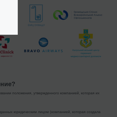
ение?
овании положения, утвержденного компанией, которая их
ыданных юридическим лицом (компанией, которая создала