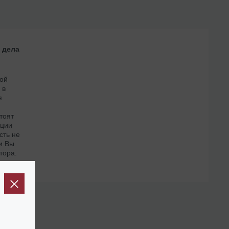
 дела
ой
 в
я
тоят
ации
сть не
ли Вы
тора.