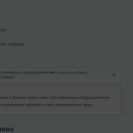
ала.
его создала.
бособленные подразделения иметь печать, штампы,
 бланки?
 счета в банках через свои обособленные подразделения.
х владельцем является само юридическое лицо.
иеве