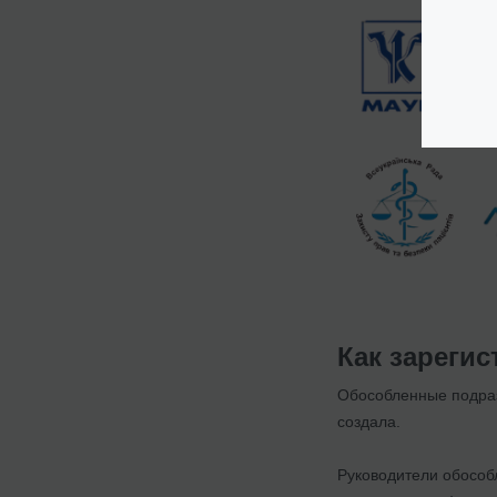
Как зареги
Обособленные подраз
создала.
Руководители обособ