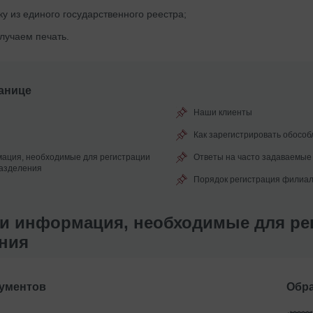
у из единого государственного реестра;
лучаем печать.
анице
Наши клиенты
Как зарегистрировать обосо
ация, необходимые для регистрации
Ответы на часто задаваемые
разделения
Порядок регистрация филиал
и информация, необходимые для ре
ния
кументов
Обра