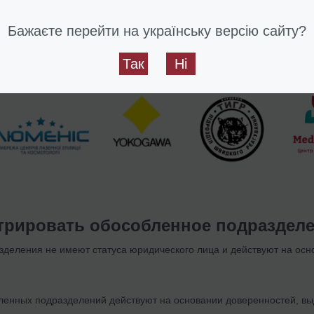
Бажаєте перейти на українську версію сайту?
Так
Ні
стрировать обособленное подраздел
деления не имеют статуса юридического лица и действуют на осн
ленных подразделений действуют на основании доверенностей, в