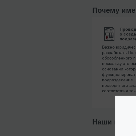
Почему им
Провод
о созд
подраз
Важно юридичес
разработать Пол
обособленного п
поскольку это ос
основании котор
функционироват
подразделение.
проводят его ан
соответствия зак
Наши клие