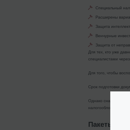
Специальный нало
Расширены вариан
Защита интеллект
Венчурные инвес
Защита от неправ
Для тех, кто уже дав
специалистами через 
Для того, чтобы вос
Срок подготовки доку
Однако сначала нужно
налогообложения.
Пакеты усл