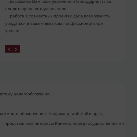
... выражаем Вам своё уважение и благодарность за
Помогли с ликвидацией иностранного
плодотворное сотрудничество.
представительства в Украине
... работа в совместных проектах дала возможность
убедиться в вашем высоком профессиональном
уровне
истему налогообложения;
аммного обеспечения. Например, waterfall и agile;
и - представляем интересы Клиента перед государственными