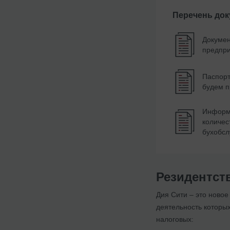
Перечень до
Докумен
предпри
Паспорт
будем п
Информа
количес
бухобс
Резидентст
Дия Сити – это новое
деятельность которых
налоговых: