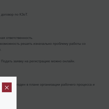
договор по КЗоТ.
ая ответственность.
ь возможность решить изначально проблему работы со
.
. Подать заявку на регистрацию можно онлайн.
для вас выгоден в плане организации рабочего процесса и