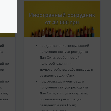
Иностранный сотрудник
от 42 000 грн
ций
предоставление консультаций
та
получения статуса резидента
Дия Сити, особенностей
ий по
налогообложения и
ов
трудоустройства работников для
резидентов Дия Сити;
ий по
подготовка документов для
в,
получения статуса резидента
тами;
Дия Сити, в т.ч. для стартапа,
акета
организация регистрации
резидентом Дия Сити;
изучение рисков,