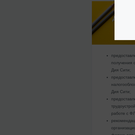
Дорожн
от 12
предоставл
получения 
Дия Сити;
предоставл
налогообло
Дия Сити;
предоставл
трудоустрой
работе с ФЛ
рекомендац
организаци
форме для 