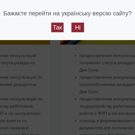
Бажаєте перейти на українську версію сайту?
ая карта
Стандарт
 000 грн
от 26 000 грн
Так
Ні
ение консультаций
предоставление консульта
статуса резидента
получения статуса резиден
Дия Сити;
ение консультаций по
предоставление консультац
жению резидентов
налогообложению резидент
Дия Сити;
ение консультаций по
предоставление консультац
ству работников,
трудоустройству работнико
П и гиг-контрактами;
работе с ФЛП и гиг-контрак
ии юриста по
помощь в формировании п
онно-правовой
документов для получения
резидента Дия Сити,
резидентства Дия Сити;