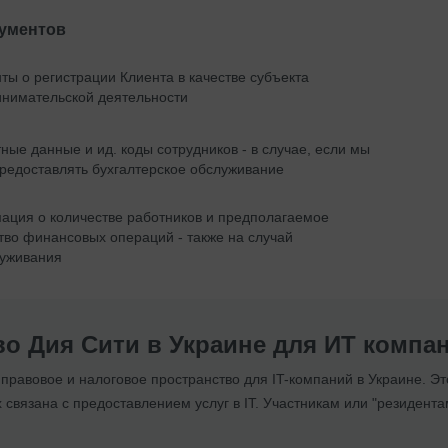
кументов
ты о регистрации Клиента в качестве субъекта
нимательской деятельности
ные данные и ид. коды сотрудников - в случае, если мы
редоставлять бухгалтерское обслуживание
ция о количестве работников и предполагаемое
тво финансовых операций - также на случай
луживания
во Дия Сити в Украине для ИТ компа
 правовое и налоговое пространство
для IT-к
омпаний в Украине. Эт
 связана с предоставлением услуг в IT. Участникам или "резидент