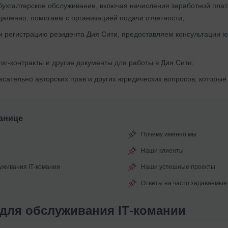
бухгалтерское обслуживание, включая начисления заработной пла
аленно, помогаем с организацией подачи отчетности;
 регистрацию резидента Дия Сити, предоставляем консультации ю
иг-контракты и другие документы для работы в Дия Сити;
асательно авторских прав и других юридических вопросов, которые 
анице
Почему именно мы
Наши клиенты
уживания ІТ-комании
Наши успешные проекты
Ответы на часто задаваемые
для обслуживания ІТ-комании