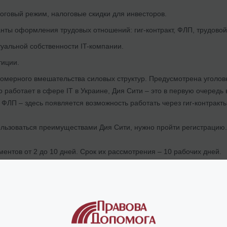
говый режим, налоговые скидки для инвесторов.
ты оформления трудовых отношений: гиг-контракт, ФЛП, трудовой 
уальной собственности IT-компании.
тиции.
омерного вмешательства силовых структур. Предусмотрена уголовн
но работает в сфере IT в Украине, Дия Сити – это в первую очеред
ФЛП – здесь появляется возможность работать через гиг-контракты
пользоваться преимуществами Дия Сити, нужно пройти регистрацию
ментов от 2 до 10 дней. Срок их рассмотрения – 10 рабочих дней.
 просчитать, действительно ли переход на режим Дия Сити будет 
уг