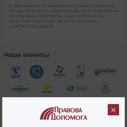
В зависимости от имеющихся у Клиента бюджетов
на защиту прав ИС, наши юристы могут предложить
как обычные переговоры с нарушителем или
написания претензий, так и полноценные
судебные процедуры.
Наши клиенты
Ключевыми моментами при судебной процедуре защиты прав