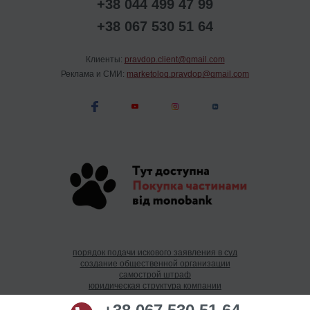
+38 044 499 47 99
+38 067 530 51 64
Клиенты:
pravdop.client@gmail.com
Реклама и СМИ:
marketolog.pravdop@gmail.com
порядок подачи искового заявления в суд
создание общественной организации
самострой штраф
юридическая структура компании
юрист представительство в суде