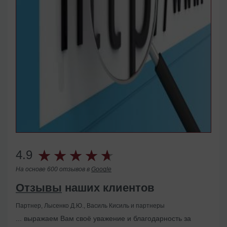
4.9
На основе 600 отзывов в
Google
Отзывы
наших клиентов
Партнер, Лысенко Д.Ю., Василь Кисиль и партнеры
... выражаем Вам своё уважение и благодарность за
Помогли с ликвидацией иностранного представительства