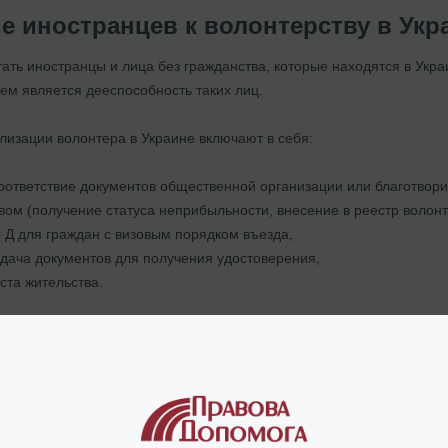
е иностранцев к волонтерству в Укр
ать иностранцы и лица без гражданства, которые находятся в Укра
ем является дееспособность таких лиц.
лизации волонтера в Украине включают в себя:
оответствие документов общественной организации или благотвор
вом (получение статуса неприбыльности, внесение в реестр волонте
 Д для граждан с визовым порядком въезда,
одача документов для получения удостоверения,
ста жительства.
 на каждом из них, подготовят учредительные документы, необход
рмят все необходимые документы для получения визы и удостовере
орые планируют привлекать иностранных волонтеров есть дополнит
бязательно размещена на официальном веб-сайте Национальной 
ера, в эту службу должно быть направлено соответствующее уведо