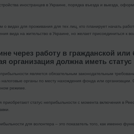
стройства иностранцев в Украине, порядка въезда и выезда, офор
 о видах для проживания для тех лиц, кто планирует начать работ
ния вида на жительство в Украине, но желает присоединиться к в
ине через работу в гражданской или
ая организация должна иметь стату
еприбыльности является обязательным законодательным требование
 налоговые органы по месту нахождения фонда или организации. О
нном режиме.
я приобретают статус неприбыльности с момента включения в Рее
авки.
ибыльности для волонтера – это показатель того, как именно фун