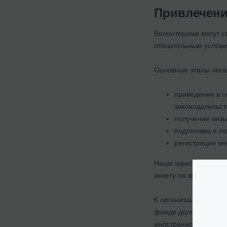
Привлечени
Волонтерами могут ст
обязательным услови
Основные этапы лега
приведение в с
законодательст
получение визы
подготовка и п
регистрация ме
Наши юристы помогут
анкету на визу, офо
К организациям, кот
фонде должна быть о
иностранного волонт