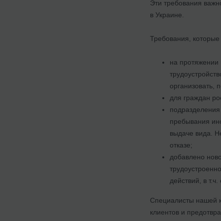
Эти требования важно
в Украине.
Требования, которые
на протяжении 
трудоустройств
организовать, 
для граждан ро
подразделения 
пребывания ино
выдаче вида. Н
отказе;
добавлено ново
трудоустроенно
действий, в т.ч
Специалисты нашей к
клиентов и предотвр