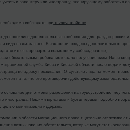
 учесть и волонтеру или иностранцу, планирующему работать в ор
 необходимо соблюдать при
трудоустройстве
:
года появились дополнительные требования для граждан россии и
о и вида на жительство. В частности, введены дополнительные пров
подготовиться к проверке и возможному собеседованию;
ссии обязательным требованием стало получение визы. Наши спец
миграционной службы Киева и Киевской области после подачи док
странца по адресу проживания. Отсутствие лица на момент провер
есмотря на то, что это противоречит действующему законодательс
е основание для отмены разрешения на трудоустройство: неуплат
го иностранца. Нашими юристами и бухгалтерами подробно прораб
. с целью минимизации издержек.
омпании в области миграционного права тщательно отслеживают
ащения возникновения обстоятельств, которые могут стать основан