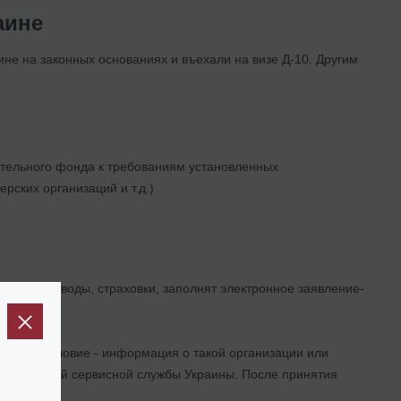
аине
ине на законных основаниях и въехали на визе Д-10. Другим
ительного фонда к требованиям установленных
рских организаций и т.д.)
имые переводы, страховки, заполнят электронное заявление-
ния.
ельное условие - информация о такой организации или
социальной сервисной службы Украины. После принятия
мление.