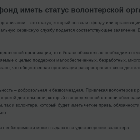
фонд иметь статус волонтерской ор
организации – это статус, который позволит фонду или организации
альную сервисную службу подается соответствующее заявление, 
щественной организации, то в Уставе обязательно необходимо отме
яемые с целью поддержки малообеспеченных, безработных, многод
азано, что общественная организация распространяет свою деятель
ьность – добровольная и безвозмездная. Привлекая волонтеров к р
терской деятельности, который в определенной степени обезопас
, так и волонтера, который будет иметь четкие права, обязанност
ьно.
и необходимости может выдаваться удостоверение волонтера.