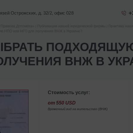
+
Князей Острожских, д. 32/2, офис 028
«Правова Допомога»
Публикации нашей юридической фирмы
Практика наш
ую НПО или НГО для получения ВНЖ в Украине?
ЫБРАТЬ ПОДХОДЯЩУЮ
ОЛУЧЕНИЯ ВНЖ В УКР
Стоимость услуг:
от 550 USD
Временный вид на жительство (ВНЖ)