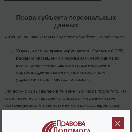
Права субъекта персональных
данных
Физлица, данные которых подлежат обработке, имеют право:
Узнать, если их права нарушаются.
Согласно GDPR,
рассылка оповещений о нарушениях необходима во
всех странах-членах Евросоюза, где нарушение
обработки данных может «стать поводом для
ущемления прав и свобод человека».
Это должно быть сделано в течение 72-х часов после того, как
стало известно о нарушении. Обработчики данных также
обязаны уведомлять своих клиентов и контроллеров, сразу
после того, как им стало известно о взломе базы личных
сведений.