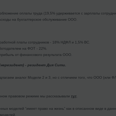
обложение оплаты труда (19,5% удерживается с зарплаты сотрудни
сходы на бухгалтерское обслуживание ООО.
работной платы сотрудников - 18% НДФЛ и 1,5% ВС.
ботодателем на ФОТ - 22%.
прибыль от финансового результата ООО.
 (нерезидент) - резидент Дия Сити.
длагаем аналог Модели 2 и 3, но с отличием того, что ООО (или 
анном правовом режиме мы рассказывали
тут
.
ных моделей “имеет право на жизнь” как в описанном виде в данн
 моделей.