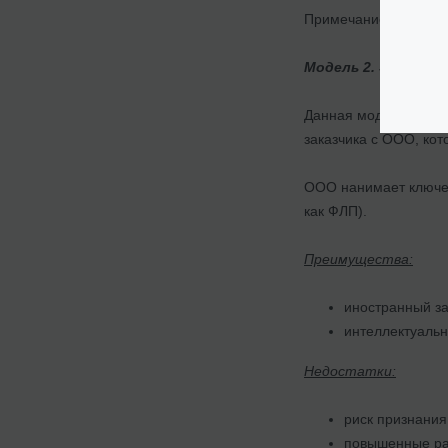
Примечание: на пери
Модель 2. Заказчик
Данная модель предп
заказчика с ООО, ко
ООО нанимает ключев
как ФЛП).
Преимущества:
иностранный за
интеллектуальн
Недостатки:
риск признания
повышенные ра