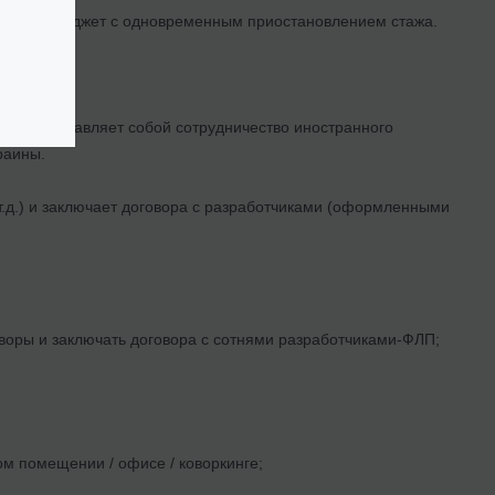
 ЕСВ в бюджет с одновременным приостановлением стажа.
идент)
а и представляет собой сотрудничество иностранного
раины.
.д.) и заключает договора с разработчиками (оформленными
оворы и заключать договора с сотнями разработчиками-ФЛП;
м помещении / офисе / коворкинге;