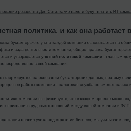
ложение резидента Дия Сити: какие налоги будут платить ИТ комп
четная политика, и как она работает 
овка бухгалтерского учета каждой компании основывается на общих
фики и вида деятельности компании, общие правила бухгалтерског
ется и утверждается
учетной политикой компании
- главным док
а непосредственно вашей компании.
ет формируется на основании бухгалтерских данных, поэтому если
а процессов работы компании - налоговая служба не сможет начис
 политике компании вы фиксируете, что в каждом проекте может з
риск признания трудовых отношений между вашей компании и ФЛП
 адаптации правил учета под стратегии бизнеса, мы учитываем сле