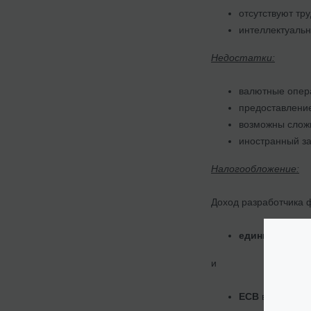
отсутствуют тр
интеллектуальн
Недостатки:
валютные опер
предоставление
возможны сложн
иностранный за
Налогообложение:
Доход разработчика ф
единый налог 
и
ЕСВ
в размере 