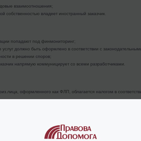
удовые взаимоотношения;
ой собственностью владеет иностранный заказчик.
ации попадают под финмониторинг;
 услуг должно быть оформлено в соответствии с законодательным
ости в решении споров;
казчик напрямую коммуницирует со всеми разработчиками.
из.лица, оформленного как ФЛП, облагается налогом в соответств
в размере 5%
от суммы денежных средств, поступивших на счет
не менее минимального (на 01.10.2022 г.)
1 474,00 грн
.