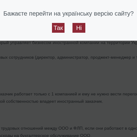
од военного положения ФЛП освобождены от обязательной уплаты
Бажаєте перейти на українську версію сайту?
 (нерезидент) - ООО (резидент) - разработчик физ. лицо (рез
Так
Ні
олагает альтернативу постоянного иностранного представительств
торый управляет бизнесом иностранной компании на территории Ук
ых сотрудников (директор, администратор, проджект-менеджер и т
казчик работает только с 1 компанией и ему не нужно вести перег
ой собственностью владеет иностранный заказчик.
 трудовых отношений между ООО и ФЛП, если они работают в одно
сходы на бухгалтерское обслуживание ООО.