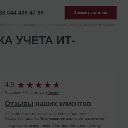
38 044 499 47 99
Заказать звонок
ей компании
Организация и постановка учета ИТ-компаний в Украине
А УЧЕТА ИТ-
4.9
На основе 600 отзывов в
Google
Отзывы
наших клиентов
Главный офтальмолог Украины, Оксана Витовская,
Общественный союз "Всеукраинский альянс офтальмологов"
Помогли с ликвидацией иностранного
...выражаем искреннюю благодарность коллективу
представительства в Украине