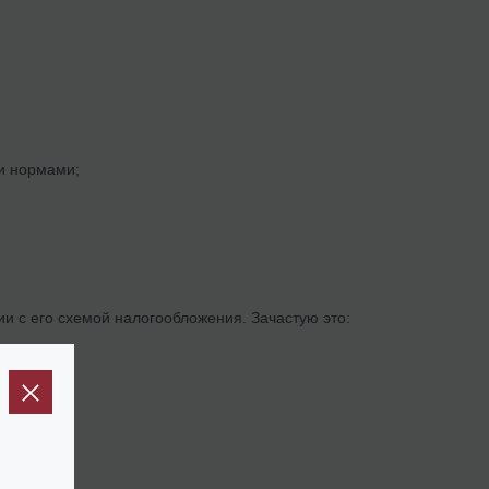
и нормами;
ии с его схемой налогообложения. Зачастую это: