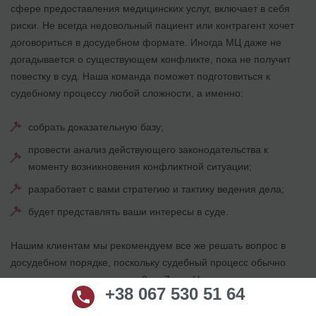
сфере предоставления медицинских услуг, включает в себя
риски. Не всегда недовольный пациент или контрагент хочет
договориться в досудебном формате. Иногда МЦ даже не
догадывается о существующем конфликте, пока не получит
повестку в суд. Наша команда поможет подготовиться к
судебному процессу любой сложности, а именно:
собрать доказательную базу;
провести анализ действующего законодательства к
моменту возникновения конфликтной ситуации;
разработает с вами стратегию и тактику ведения дела;
будет представлять ваши интересы в суде.
Нашим клиентам мы рекомендуем все же решать вопрос в
досудебном порядке, поскольку судебный процесс обычно
длится довольно долго – от 2 до 7 лет. Но наши клиенты точно
+38 067 530 51 64
знают, что 60% успеха – это надлежащим образом
подготовленная документация, как по основной деятельности,