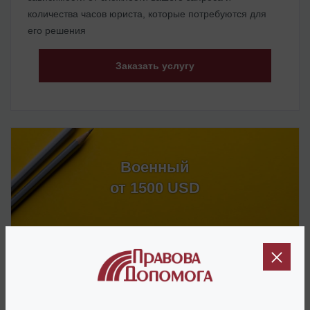
количества часов юриста, которые потребуются для
его решения
Заказать услугу
Военный
от 1500 USD
Консультация по действиям персонала мединого
центра и оформление необходимого пакета
документов, включая действование при
воздушной тревоге