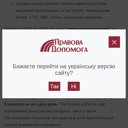
активно предоставляет комментарии средствам
массовой информации, в частности, телеканалам
Интер, СТБ, UBR, Тонис, печатным изданиям.
Период с 2013 по 2015 год был
“темными временами”
не
только для нашей страны, но и для нашей компании. Мы
сократились до трех человек и продолжали практику только в
самых рентабельных направлениях.
Однако, именно в тот период, наша компания впервые
Бажаєте перейти на українську версію
открыла международное направление. Мы целенаправленно
сайту?
стали искать Клиентов в других странах и удовлетворять их
потребности, связанные с юридическими услугами в Украине.
Так
Ні
Было очень трудно, но
мы не закрывали свои двери для
Клиентов ни на один день
. Постоянно работая над
улучшением качества как продукта, так и в части
обслуживания Клиентов, мы видели в этом единственный
способ выживания и развития.