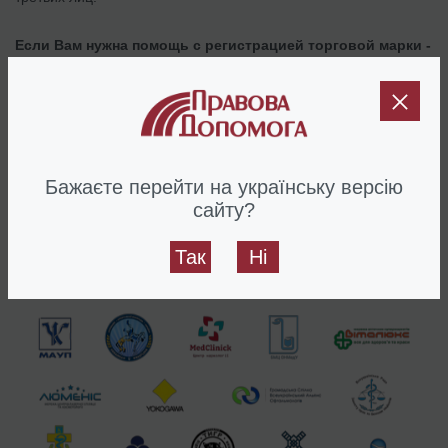
Если Вам нужна помощь с регистрацией торговой марки -
звоните нам
. Мы позаботимся о том, чтобы Вы получили
желаемый результат быстро и просто.
Если у Вас остались вопросы по процедуре регистрации
торговой марки - узнайте больше тут.
Бажаєте перейти на українську версію
сайту?
Дата публикации: 21/07/2020
Так
Ні
Наши клиенты