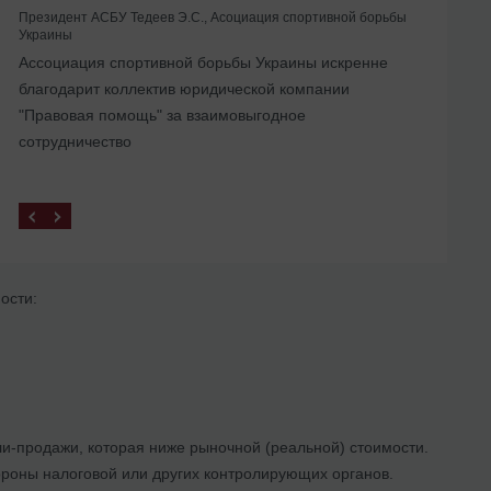
Президент АСБУ Тедеев Э.С., Асоциация спортивной борьбы
Украины
Помогли с ликвидацией иностранного
Ассоциация спортивной борьбы Украины искренне
представительства в Украине
благодарит коллектив юридической компании
"Правовая помощь" за взаимовыгодное
сотрудничество
ости:
ли-продажи, которая ниже рыночной (реальной) стоимости.
тороны налоговой или других контролирующих органов.