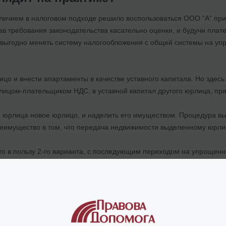
ичием в налоговом подходе решило воспользоваться ООО “А” пр
в требования законодательства касательно оценки, и будучи плат
е выгодно менять систему налогообложения с общей системы на у
ицо и внести апартаменты в качестве уставного капитала. Но здесь
ицом-плательщиком НДС, в уставной капитал другого юрлица, при
го юрлица новое юрлицо, и наделить его имуществом. Процедура в
реимущество в том, что передача недвижимости выделенному юрли
о в пользу 2-го варианта, с последующим переходом на упрощен
одало недвижимость без НДС, без проведения оценки, по цене ниж
 бухгалтера. В дальнейшем это новое (выделенное) юрлицо еще пр
оскольку цель - продажа недвижимости без НДС, и без дотягивания
очно определить причину продажи недвижимости по цене ниже реа