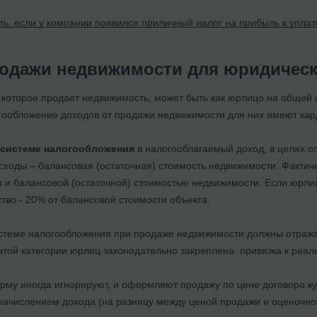
ть, если у компании появился приличный налог на прибыль к уплат
родажи недвижимости для юридическ
которое продает недвижимость, может быть как юрлицо на общей с
гообложение доходов от продажи недвижимости для них имеют кар
 системе налогообложения
в налогооблагаемый доход, в целях о
сходы – балансовая (остаточная) стоимость недвижимости. Фактич
 и балансовой (остаточной) стоимостью недвижимости. Если юрлиц
тво - 20% от балансовой стоимости объекта.
теме налогообложения при продаже недвижимости должны отражат
 этой категории юрлиц законодательно закреплена привязка к реа
орму иногда игнорируют, и оформляют продажу по цене договора к
начислением дохода (на разницу между ценой продажи и оценочной