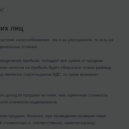
е?
их лиц
истеме налогообложения, так и на упрощенной, то есть на
динальные отличия.
пределения прибыли, попадает вся сумма от продажи
ески налогом на прибыль будет облагаться только разница
о является плательщиком НДС, то также возникнет
ь доход от продажи не ниже, чем оценочная стоимость
льной стоимости недвижимости.
упли-продажи. Конечно, при проведении проверки такая
 стоимостью) и, соответственно, налогов юрлицу: