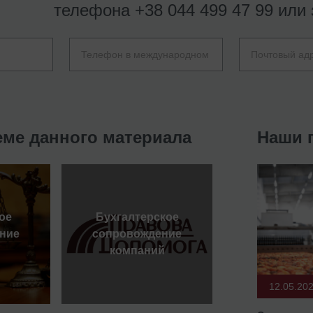
телефона
+38 044 499 47 99
или 
еме данного материала
Наши 
ое
Бухгалтерское
ние
сопровождение
компаний
12.05.20