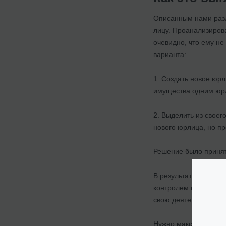
Описанным нами разл
лицу. Проанализирова
очевидно, что ему н
варианта:
1. Создать новое юрл
имущества одним юрл
2. Выделить из свое
нового юрлица, но п
Решение было принят
В результате ООО пр
контролем юристов и
свою деятельность, п
Нужно максимально т