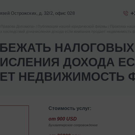
+
Князей Острожских, д. 32/2, офис 028
«Правова Допомога»
Публикации нашей юридической фирмы
Практика наш
ых последствий доначисления дохода если компания продает недвижимость 
ЗБЕЖАТЬ НАЛОГОВЫХ
ИСЛЕНИЯ ДОХОДА Е
ЕТ НЕДВИЖИМОСТЬ 
Стоимость услуг:
от 900 USD
Бухгалтерское сопровождение