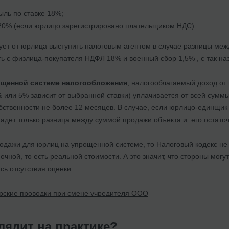
ыль по ставке 18%;
20% (если юрлицо зарегистрировано плательщиком НДС).
бует от юрлица выступить налоговым агентом в случае разницы ме
ть с физлица-покупателя НДФЛ 18% и военный сбор 1,5% , с так на
ощенной системе налогообложения
, налогооблагаемый доход о
% или 5% зависит от выбранной ставки) уплачивается от всей сумм
бственности не более 12 месяцев. В случае, если юрлицо-единщик 
адет только разница между суммой продажи объекта и его остато
родажи
для юрлиц на упрощенной системе, то Налоговый кодекс не
очной, то есть реальной стоимости. А это значит, что стороны могу
сь отсутствия оценки.
рские проводки при смене учредителя ООО
лядит на практике?