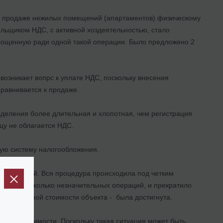
и продаже нежилых помещений (апартаментов) физическому
ельщиком НДС, с активной хоздеятельностью, стало
прощенную ради одной такой операции. Было предложено 2
 возникает вопрс к уплате НДС, поскольку внесения
равнивается к продаже.
ыделения более длительная и хлопотная, чем регистрация
цу не облагается НДС.
ную систему налогообложения.
е рыночной. Вся процедура происходила под четким
овело несколько незначительных операций, и прекратило
 до рыночной стоимости объекта - была достигнута.
льной стоимости. Поскольку такая ситуация может быть