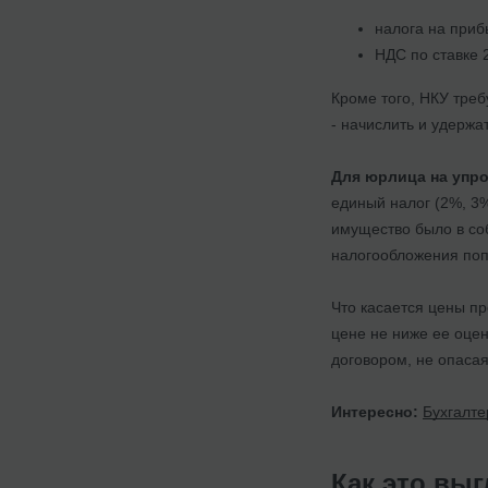
налога на приб
НДС по ставке 
Кроме того, НКУ тре
- начислить и удержа
Для юрлица на упр
единый налог (2%, 3
имущество было в со
налогообложения поп
Что касается цены п
цене не ниже ее оцен
договором, не опасая
Интересно:
Бухгалте
Как это выг