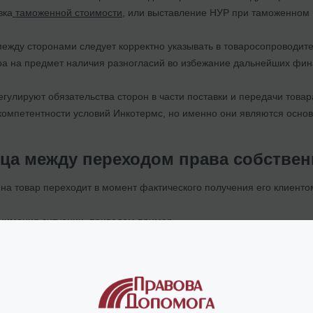
вка
таможенной стоимости
, или выставление НУР при таможенном 
между сторонами следует корректно указывать в товаросопроводит
ара на предмет наличия разногласий во избежание дальнейших фи
гулируют обязательства сторон в части поставки и передачи това
 компетентности условий Инкотермс, но именно они являются осно
ица между переходом права собствен
на товар переходит в момент фактического получения его клиенто
онимания ситуации, приведем пример.
заключила контракт на продажу товара компании В (Украина). Усл
товар в момент разгрузки товара в аэропорту Риги, а право собств
на украинский склад компании В. Если с товаром что-то произойдет 
на возмещать ущерб компании В, или предоставлять новый товар, т