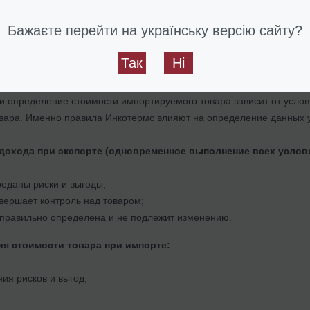
эропорту Риги (вне зависимости от того, что право собственности е
Бажаєте перейти на українську версію сайту?
ухгалтерском и налоговом учете эк
Так
Ні
 внимательно изучать контракт и ус
и определение стоимости импортируемого товара зависит от усло
вара. Именно правила Инкотермс влияют на определение данных 
дохода при экспорте (одновременное выполнение всех услов
еданы риски и выгоды;
вершает контроль над товаром;
 правильно определена и не подлежит изменению.
я стоимости товара при импорте:
ия рисков и выгод;