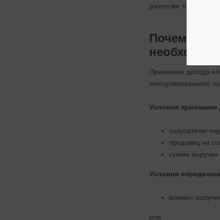
разгрузки товара в а
Почему в б
необходимо
Признание дохода ил
импортированного то
Условия признания 
покупателю пер
продавец не со
сумма выручки
Условия определени
момент получен
или