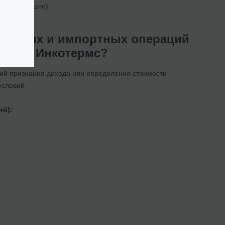
ще не перешло).
спортных и импортных операций
ловия Инкотермс?
вий признания дохода или определения стоимости
условий.
ий):