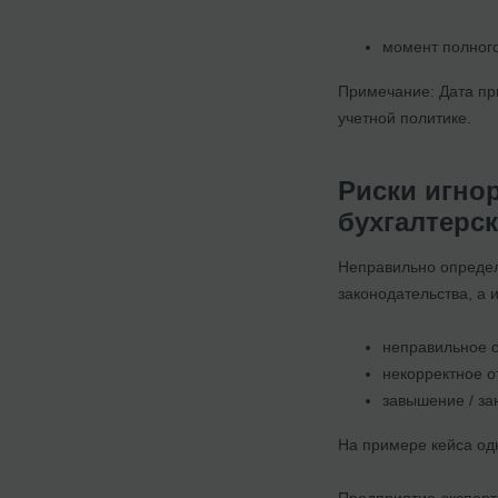
момент полного
Примечание: Дата пр
учетной политике.
Риски игно
бухгалтерс
Неправильно определ
законодательства, а 
неправильное о
некорректное о
завышение / за
На примере кейса од
Предприятие-экспорт