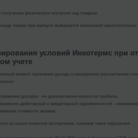
 получения физического контроля над товаром.
ихода товара при импорте выбирается компанией самостоятельно 
рирования условий Инкотермс при о
ком учете
енный момент признания дохода и некорректно рассчитанная сто
именно:
тражение доходов - не доначисление налога на прибыль;
тражение дебиторской и кредиторской задолженностей - искажени
нижение стоимости активов.
ного из наших клиентов-экспортеров, покажем такие нарушения.
ер лекарственных средств 30.11.2021 года (оформление ГТД) согл