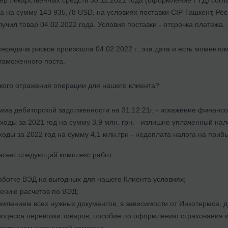
а на сумму 143 935,78 USD, на условиях поставки СІР Ташкент, Р
учил товар 04.02.2022 года. Условия поставки - отсрочка платежа.
передача рисков произошла 04.02.2022 г., эта дата и есть моменто
таможенного поста.
акого отражения операции для нашего клиента?
ма дебиторской задолженности на 31.12.21г. - искажение финансо
оды за 2021 год на сумму 3,9 млн. грн. - излишне уплаченный нал
оды за 2022 год на сумму 4,1 млн.грн - недоплата налога на прибы
гает следующий комплекс работ:
ботке ВЭД на выгодных для нашего Клиента условиях;
ению расчетов по ВЭД;
лением всех нужных документов, в зависимости от Инкотермса, дл
оцесса перевозки товаров, пособие по оформлению страхования и
ождением украинской таможни.