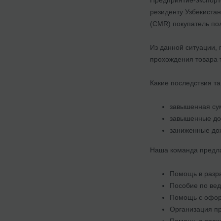
резиденту Узбекистан
(CMR) покупатель пол
Из данной ситуации, 
прохождения товара 
Какие последствия т
завышенная сум
завышенные дох
заниженные дох
Наша команда предла
Помощь в разра
Пособие по вед
Помощь с оформ
Организация пр
Помощь с прох