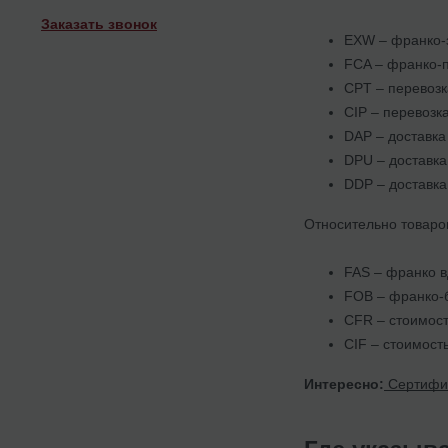
Заказать звонок
EXW – франко-з
FCA – франко-п
CPT – перевозка
CIP – перевозка
DAP – доставка
DPU – доставка
DDP – доставка
Относительно товаро
FAS – франко вд
FOB – франко-
CFR – стоимост
CIF – стоимость
Интересно:
Сертифик