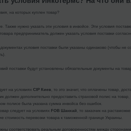
ать условия Инкотермс? На что они 
вия, на которых куплен товар?
те. Также нужно указать эти условия в инвойсе. Эти условия поста
товара предприниматель должен указать условия поставки согласн
 документах условия поставки были указаны одинаково (чтобы не с
ь).
овий поставки будут установлены обязательные документы на това
дует на условиях
CIP Киев
, то это значит, что оплачены товар, дос
чик должен дополнительно предоставить страховой полис на товар,
вом полисе была указана сумма инвойса без ошибок.
товар следует на условиях
FOB Шанхай
, то заказчик на растаможк
 стоимость перевозки товара к таможенной границе Украины.
лжны соответствовать реальным договоренностям между сторонами