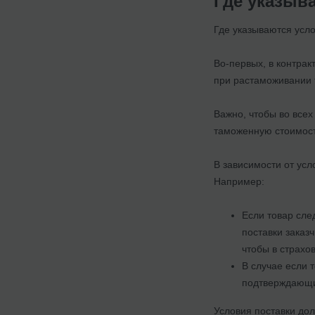
Где указыв
Где указываются усло
Во-первых, в контрак
при растаможивании 
Важно, чтобы во всех
таможенную стоимост
В зависимости от усл
Например:
Если товар сле
поставки заказ
чтобы в страхо
В случае если 
подтверждающие
Условия поставки до