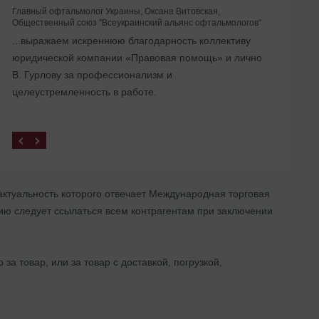
Главный офтальмолог Украины, Оксана Витовская,
Общественный союз "Всеукраинский альянс офтальмологов"
Помогли с ликвидацией иностранного
...выражаем искреннюю благодарность коллективу
представительства в Украине
юридической компании «Правовая помощь» и лично
В. Гурлову за профессионализм и
целеустремленность в работе.
ктуальность которого отвечает Международная торговая
ию следует ссылаться всем контрагентам при заключении
а товар, или за товар с доставкой, погрузкой,