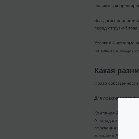
являются корректиро
Все договоренности 
перед отгрузкой тов
Условия Инкотермс ре
на товар не входит в
Какая разн
Право собственности 
Для практического п
Компания А (Латвия) 
А передает риски на 
получения продукции 
компания А не обяза