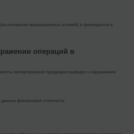
(на основании вышеуказанных условий) и фиксируется в
тражении операций в
имость импортируемой продукции приводит к нарушениям
е данных финансовой отчетности;
асно спецификации и контракта отгрузило товары покупателю