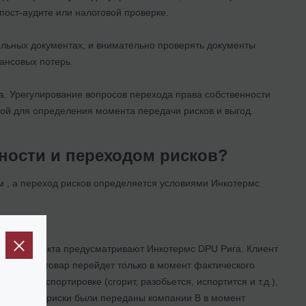
пост-аудите или налоговой проверке.
ельных документах, и внимательно проверять документы
нансовых потерь.
ра. Урегулирование вопросов перехода права собственности
вой для определения момента передачи рисков и выгод.
ности и переходом рисков?
м , а переход рисков определяется условиями Инкотермс.
овия контракта предусматривают Инкотермс DPU Рига. Клиент
енности на товар перейдет только в момент фактического
при транспортировке (сгорит, разобьется, испортится и т.д.),
ак как все риски были переданы компании В в момент