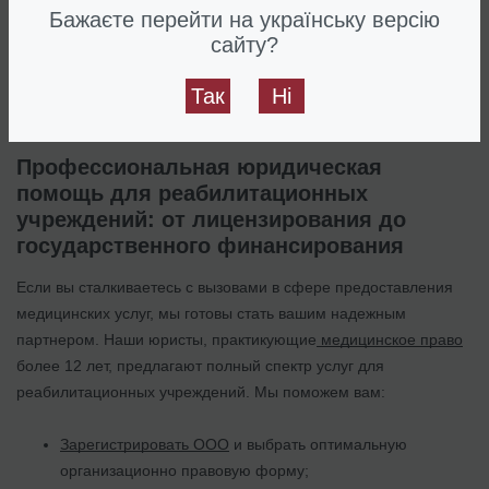
качественные услуги пациентам.
Бажаєте перейти на українську версію
сайту?
Интересно:
Важные изменения в лицензировании
медицинской практики во время войны: получение лицензии
Так
Ні
на медицинскую практику в 2024 году
Профессиональная юридическая
помощь для реабилитационных
учреждений: от лицензирования до
государственного финансирования
Если вы сталкиваетесь с вызовами в сфере предоставления
медицинских услуг, мы готовы стать вашим надежным
партнером. Наши юристы, практикующие
медицинское право
более 12 лет, предлагают полный спектр услуг для
реабилитационных учреждений. Мы поможем вам:
Зарегистрировать ООО
и выбрать оптимальную
организационно правовую форму;