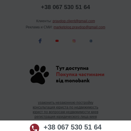
+38 067 530 51 64
Клиенты:
pravdop.client@gmail.com
Реклама и СМИ:
marketolog.pravdop@gmail.com
узаконить незаконную постройку
консультация юриста по недвижимость
юрист по вопросам недвижимости киев
регистрация юридического лица киев
реєстрація громадської організації київ
+38 067 530 51 64