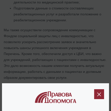
деятельности по медицинской практике;
Подготовили данные о стоимости составляющих
реабилитационных услуг и разработали положение о
реабилитационном учреждении.
Мы также осуществили сопровождение коммуникации с
Фондом социальной защиты лиц с инвалидностью, что
позволило ускорить рассмотрение заявок и значительно
повысить шансы успешного включения учреждения в
Перечень. Кроме того, обеспечили доступ к ЦБИ, что важно
для учреждений, работающих с пациентами с инвалидностью.
Это дало возможность нашим клиентам получить актуальную
информацию, работать с данными о пациентах и должным
образом документировать свои услуги.
Благодаря нашей поддержке – профессиональному
сопровождению и комплексному подходу – реабилитационные
учреждения смогли бесперебойно продолжить свою
деятельность и повысить свою эффективность, оказывая