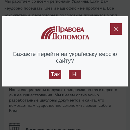
Мы работаем со всеми регионами Украины. Если Вам
неудобно посещать Киев и наш офис - не проблема. Все
консультации, переговоры и подписание документов могут
быть проведены дистанционно.
В стоимость услуги не входит сумма обязательного
государственного сбора (на 2026 год – 3328 гривен).
Бажаєте перейти на українську версію
Почему именно мы
сайту?
Так
Ні
Максимально быстро
Наши специалисты получают лицензию на газ с первого
дня ее существования. Мы имеем оптимально
разработанные шаблоны документов и сайта, что
помогает нам существенно сэкономить время себе и
Вам.
Комплексное предложение