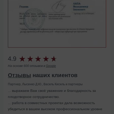
4.9
На основе 600 отзывов в
Google
Отзывы
наших клиентов
Партнер, Лысенко Д.Ю., Василь Кисиль и партнеры
... выражаем Вам своё уважение и благодарность за
Помогли с ликвидацией иностранного представительства
плодотворное сотрудничество.
в Украине
... работа в совместных проектах дала возможность
убедиться в вашем высоком профессиональном уровне