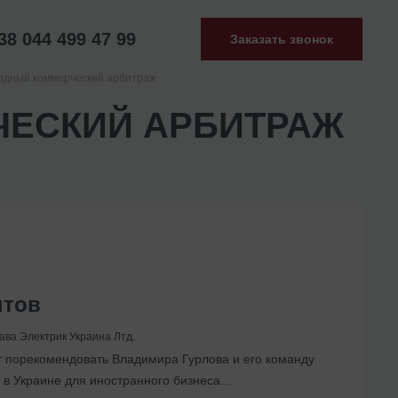
38 044 499 47 99
Заказать звонок
дный коммерческий арбитраж
ЕСКИЙ АРБИТРАЖ
нтов
ава Электрик Украина Лтд.
т порекомендовать Владимира Гурлова и его команду
представительства в Украине
в Украине для иностранного бизнеса...