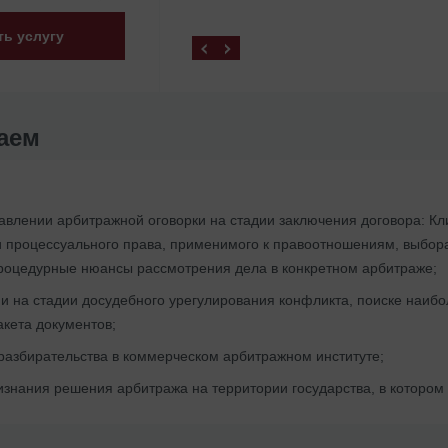
ть услугу
аем
авлении арбитражной оговорки на стадии заключения договора: К
 процессуального права, применимого к правоотношениям, выбора
роцедурные нюансы рассмотрения дела в конкретном арбитраже;
и на стадии досудебного урегулирования конфликта, поиске наиб
кета документов;
разбирательства в коммерческом арбитражном институте;
знания решения арбитража на территории государства, в котором