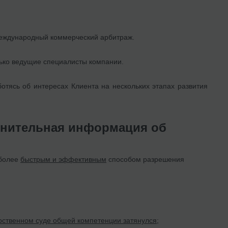
международный коммерческий арбитраж.
лько ведущие специалисты компании.
тясь об интересах Клиента на нескольких этапах развития
лнительная информация об
 более
быстрым и эффективным
способом разрешения
арственном суде общей компетенции затянулся
;