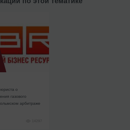
кации по этой тематике
 юриста о
ения газового
гольмском арбитраже
14297