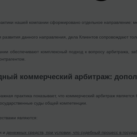
рактики нашей компании сформировано отдельное направление: 
и развития данного направления, дела Клиентов сопровождают то
ии обеспечивают комплексный подход к вопросу арбитража, забо
онтрагентом.
ный коммерческий арбитраж: допо
ажная практика показывает, что коммерческий арбитраж является
государственные суды общей компетенции.
ствами являются:
и и
денежных средств, при условии, что судебный процесс в госуд