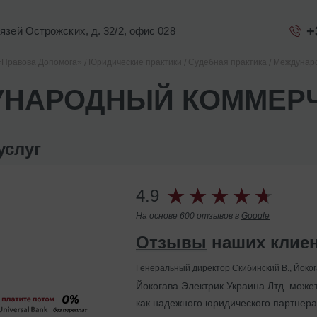
+
Князей Острожских, д. 32/2, офис 028
«Правова Допомога»
Юридические практики
Судебная практика
Междунаро
НАРОДНЫЙ КОММЕРЧ
услуг
4.9
На основе 600 отзывов в
Google
Отзывы
наших клие
Генеральный директор Скибинский В., Йоког
Йокогава Электрик Украина Лтд. може
Помогли с ликвидацией иностранного 
как надежного юридического партнера 