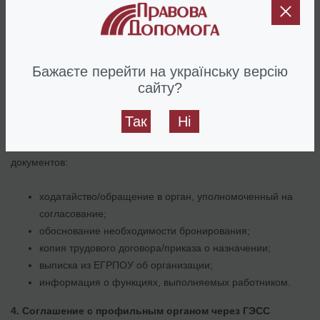
В случае соответствия критериям ГЭСС издает приказ и
включает организацию в Перечень религиозных организаций,
критически важных. Только после этого можно официально
инициировать бронирование конкретных лиц.
Бажаєте перейти на українську версію
сайту?
3. Формирование пакета документов на работника
Так
Ні
Далее нужно подготовить документы на каждого работника,
которого вы планируете забронировать. Типичный список
документов:
ходатайство/обращение в орган, уполномоченный на
согласование;
обоснование необходимости бронирования;
копия трудового договора/приказа о назначении;
выписка из ЕГРПОУ об организации;
информация о функциях, выполняемых работником.
4. Соглашение с профильным органом через ГЭСС