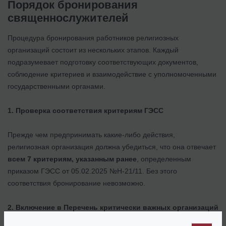
Порядок бронирования
священнослужителей
Процедура бронирования работников религиозных
организаций состоит из нескольких этапов. Каждый
подразумевает подготовку соответствующих документов,
соблюдение критериев и взаимодействие с уполномоченными
государственными органами.
1. Проверка соответствия критериям ГЭСС
Прежде чем предпринимать какие-либо действия,
религиозная организация должна убедиться, что она отвечает
всем 7 критериям, указанным ранее
, определенным
приказом ГЭСС от 05.02.2025 №Н-21/11. Без этого
соответствия бронирование невозможно.
2. Включение в Перечень критически важных организаций