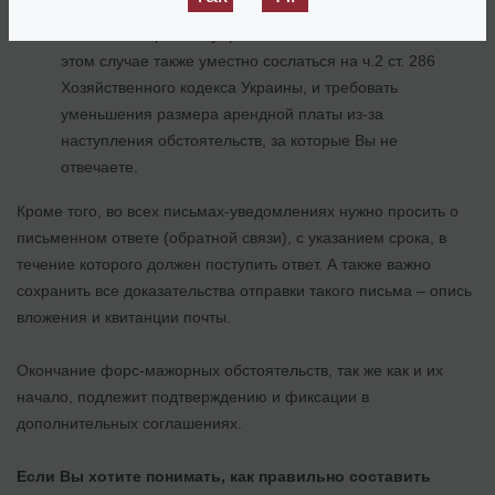
просить освободить от арендной платы за все время, в
течение которого имущество не могло использоваться. В
этом случае также уместно сослаться на ч.2 ст. 286
Хозяйственного кодекса Украины, и требовать
уменьшения размера арендной платы из-за
наступления обстоятельств, за которые Вы не
отвечаете.
Кроме того, во всех письмах-уведомлениях нужно просить о
письменном ответе (обратной связи), с указанием срока, в
течение которого должен поступить ответ. А также важно
сохранить все доказательства отправки такого письма – опись
вложения и квитанции почты.
Окончание форс-мажорных обстоятельств, так же как и их
начало, подлежит подтверждению и фиксации в
дополнительных соглашениях.
Если Вы хотите понимать, как правильно составить