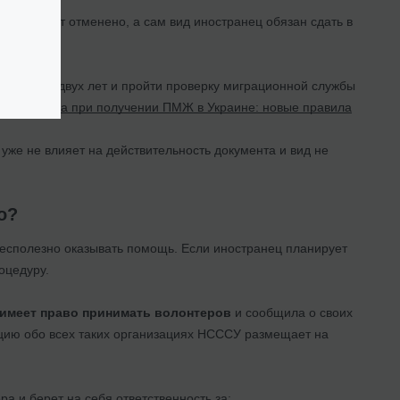
ание будет отменено, а сам вид иностранец обязан сдать в
ь не менее двух лет и пройти проверку миграционной службы
ости брака при получении ПМЖ в Украине: новые правила
уже не влияет на действительность документа и вид не
о?
бесполезно оказывать помощь. Если иностранец планирует
оцедуру.
 имеет право принимать волонтеров
и сообщила о своих
ю обо всех таких организациях НСССУ размещает на
а и берет на себя ответственность за: