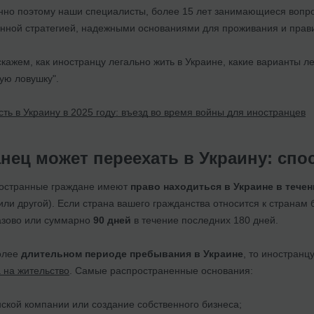
енно поэтому наши специалисты, более 15 лет занимающиеся вопр
енной стратегией, надежными основаниями для проживания и пра
скажем, как иностранцу легально жить в Украине, какие варианты л
ую ловушку".
сть в Украину в 2025 году: въезд во время войны для иностранцев
анец может переехать в Украину: сп
иностранные граждане имеют
право находиться в Украине в тече
или другой). Если страна вашего гражданства относится к странам
азово или суммарно
90 дней
в течение последних 180 дней.
более
длительном периоде пребывания в Украине
, то иностран
 на жительство
. Самые распространенные основания:
нской компании или создание собственного бизнеса;