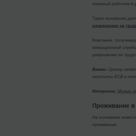
наемный работник в 
Такое основание дает
разрешение на тру
Компания, получивша
миграционной службы
разрешение на трудоу
Важно:
Центр занято
неуплаты ЕСВ в теч
Интересно:
Можно ли
Проживание в 
На основании инвести
проживание.