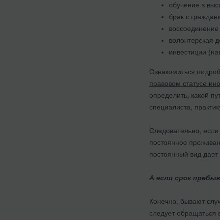
обучение в вы
брак с граждан
воссоединение 
волонтерская д
инвестиции (на
Ознакомиться подроб
правовом статусе ино
определить, какой п
специалиста, практи
Следовательно, если
постоянное проживани
постоянный вид дает 
А если срок пребыв
Конечно, бывают случ
следует обращаться 