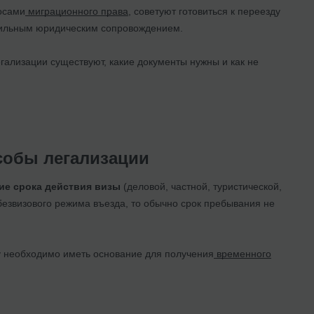
осами
миграционного права
, советуют готовиться к переезду
вильным юридическим сопровождением.
егализации существуют, какие документы нужны и как не
особы легализации
ние срока действия визы
(деловой, частной, туристической,
 безвизового режима въезда, то обычно срок пребывания не
цу необходимо иметь основание для получения
временного