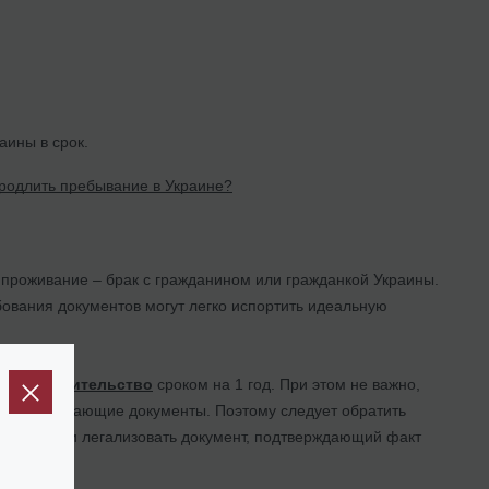
аины в срок.
продлить пребывание в Украине?
проживание – брак с гражданином или гражданкой Украины.
ебования документов могут легко испортить идеальную
 вид на жительство
сроком на 1 год. При этом не важно,
ь подтверждающие документы. Поэтому следует обратить
лировать или легализовать документ, подтверждающий факт