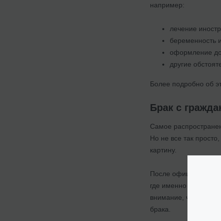
например:
лечение иностр
беременность и
оформление док
другие обстоят
Более подробно об э
Брак с гражд
Самое распространен
Но не все так просто
картину.
После официальной р
где именно заключен
внимание, что в зави
брака.