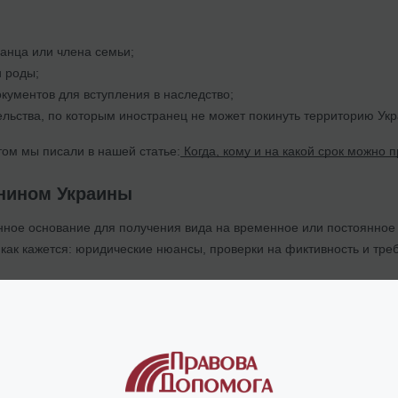
анца или члена семьи;
 роды;
ументов для вступления в наследство;
ельства, по которым иностранец не может покинуть территорию Укр
том мы писали в нашей статье:
Когда, кому и на какой срок можно 
анином Украины
ное основание для получения вида на временное или постоянное 
, как кажется: юридические нюансы, проверки на фиктивность и тр
егистрации брака иностранец имеет
право
получить временный
 брак – в Украине или за границей. Главное – правильно оформит
симости от иностранной страны, где заключен брак, нужно апости