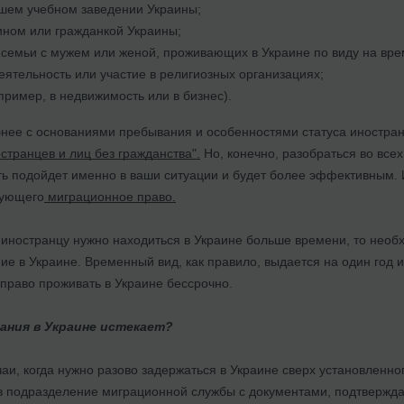
сшем учебном заведении Украины;
ином или гражданкой Украины;
семьи с мужем или женой, проживающих в Украине по виду на вр
еятельность или участие в религиозных организациях;
пример, в недвижимость или в бизнес).
нее с основаниями пребывания и особенностями статуса иностран
странцев и лиц без гражданства".
Но, конечно, разобраться во все
уть подойдет именно в ваши ситуации и будет более эффективным.
кующего
миграционное право.
 иностранцу нужно находиться в Украине больше времени, то нео
е в Украине. Временный вид, как правило, выдается на один год и
право проживать в Украине бессрочно.
ания в Украине истекает?
аи, когда нужно разово задержаться в Украине сверх установленного
в подразделение миграционной службы с документами, подтверж