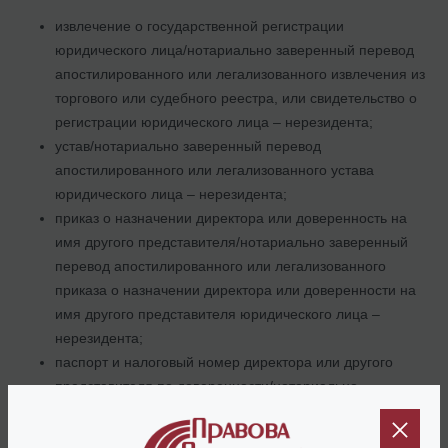
извлечение о государственной регистрации
юридического лица/нотариально заверенный перевод
апостилированного или легализованного извлечения из
торгового или судебного реестра, или свидетельство о
регистрации юридического лица – нерезидента;
устав/нотариально заверенный перевод
апостилированного или легализованного устава
юридического лица – нерезидента;
приказ о назначении директора или доверенность на
имя другого представителя/нотариально заверенный
перевод апостилированного или легализованного
приказа о назначении директора или доверенности на
имя другого представителя юридического лица –
нерезидента;
паспорт и налоговый номер директора или другого
представителя по доверенности/нотариально
заверенный перевод паспорта директора или другого
представителя юридического лица – нерезидента;