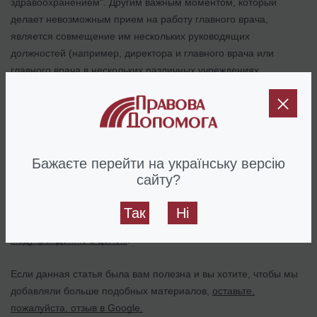
здравоохранением". Другим важным моментом, который
делает невозможным прием на работу главного врача,
является совмещение им нескольких руководящих
должностей (например, директора и главного врача или
главного врача в нескольких различных учреждениях
здравоохранения). Для того, чтобы занять вторую
руководящую должность, лицу придется уволиться или
перевестись на другую должность по первому месту работы. В
отдельных случаях, при правильном оформлении трудовых
отношений, один человек может одновременно быть
Бажаєте перейти на українську версію
директором и руководителем медучреждения.
сайту?
Вас также может заинтересовать материал, в котором указаны
Так
Ні
отдельные
требования, предъявляемые к кабинету врача или
медучреждению в целом
.
Если данная статья была вам полезна и вы хотите, чтобы мы
добавляли больше подобных материалов,
оставьте,
пожалуйста, отзыв в Google.