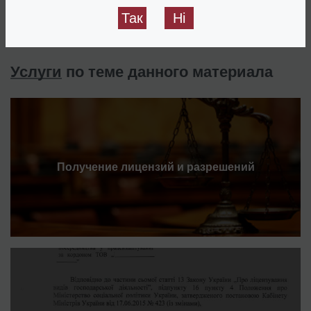
Отправить
Так
Ні
Услуги
по теме данного материала
Получение лицензий и разрешений