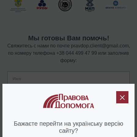
Мы готовы Вам помочь!
Свяжитесь с нами по почте
pravdop.client@gmail.com
,
по номеру телефона
+38 044 499 47 99
или заполнив
форму:
Бажаєте перейти на українську версію
сайту?