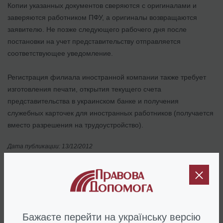
Копии указанных документов сверяются с оригиналами и
заверяются работником ПФУ, а оригиналы возвращаются
заявителю. Не позже следующего рабочего дня после
постановки на учет представительству отправляется
соответствующее уведомление.
Регистрация филиала иностранной компании также требует
изготовления печати, открытия текущего счета
представительства в украинском банке и получения
служебных карточек для иностранных работников (получается
вместо разрешения на трудоустройство).
Дата публикации: 13/12/2012
Наши клиенты
Бажаєте перейти на українську версію