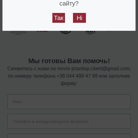
сайту?
Так
Ні
Мы готовы Вам помочь!
Свяжитесь с нами по почте
pravdop.client@gmail.com
,
по номеру телефона
+38 044 499 47 99
или заполнив
форму: