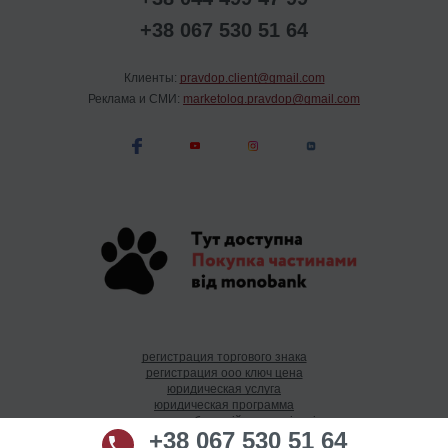
+38 067 530 51 64
Клиенты:
pravdop.client@gmail.com
Реклама и СМИ:
marketolog.pravdop@gmail.com
регистрация торгового знака
регистрация ооо ключ цена
юридическая услуга
юридическая программа
як створити благодійну організацію
+38 067 530 51 64