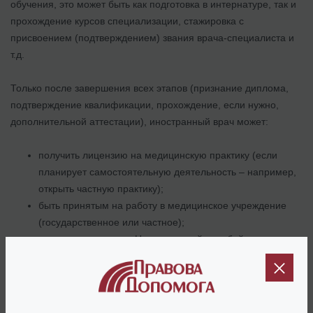
обучения, это может быть как подготовка в интернатуре, так и
прохождение курсов специализации, стажировка с
присвоением (подтверждением) звания врача-специалиста и
т.д.
Только после завершения всех этапов (признание диплома,
подтверждение квалификации, прохождение, если нужно,
дополнительной аттестации), иностранный врач может:
получить лицензию на медицинскую практику (если
планирует самостоятельную деятельность – например,
открыть частную практику);
быть принятым на работу в медицинское учреждение
(государственное или частное);
заключать договор с Национальной службой здоровья
Украины (НСЗУ) – при регистрации в системе ЕСОЗ.
Интересно:
Регистрация медучреждения и врача-ФЛП в ЕСОЗ