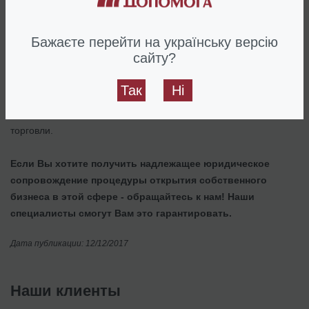
неправомерными, и во время первой проверки лицензия
будет аннулирована.
Бажаєте перейти на українську версію
сайту?
Таким образом, розничная торговля подакцизными товарами в
сети Интернет является возможной при условии, что у
Так
Ні
субъекта хозяйствования имеет магазин со специальным
оборудованием и полученная лицензия на право розничной
торговли.
Если Вы хотите получить надлежащее юридическое
сопровождение процедуры открытия собственного
бизнеса в этой сфере - обращайтесь к нам! Наши
специалисты смогут Вам это гарантировать.
Дата публикации: 12/12/2017
Наши клиенты