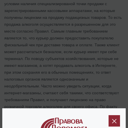
условии наличия специализированой точки продажи с
зарегистрированными кассовыми аппаратами, на которые
получены лицензии на продажу подакцизных товаров. То есть
продажа алкоголя осуществляется в разрешенном для это
месте согласно Правил. Самым главным требованием
является то, что курьер должен предоставить покупателю
фискальный чек при доставке товара и оплате. Также клиент
может рассчитаться безналом, если курьер имеет при себе
терминал. По поводу субъектов хозяйствования, которые не
имеют магазинов, а хотят продавать алкоголь в Интернете,
при этом сохраняя его в обычных помещениях, то ответ
налоговых органов является однозначным и
неодобрительным. Часто можно увидеть ситуации, когда
интернет-магазины, считают себя такими, что соответствуют
требованиям Правил, и получают лицензию на право
розничной торговли алкоголем для своего офиса. По факту
предприниматели просто устанавливают в таком офисе
кассовый аппарат и выделяют для сохранения алкоголя
отдельную комнату. Такие действия являются