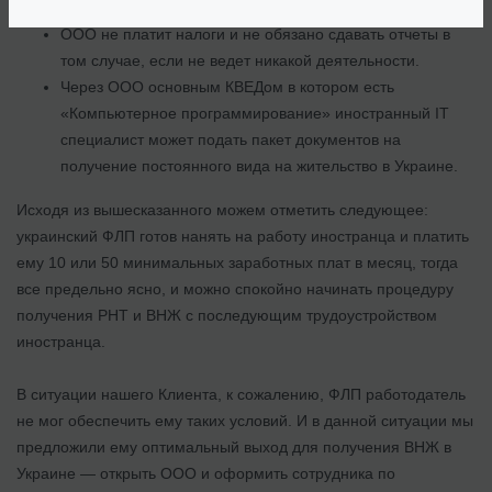
Украине.
ООО не платит налоги и не обязано сдавать отчеты в
том случае, если не ведет никакой деятельности.
Через ООО основным КВЕДом в котором есть
«Компьютерное программирование» иностранный ІТ
специалист может подать пакет документов на
получение постоянного вида на жительство в Украине.
Исходя из вышесказанного можем отметить следующее:
украинский ФЛП готов нанять на работу иностранца и платить
ему 10 или 50 минимальных заработных плат в месяц, тогда
все предельно ясно, и можно спокойно начинать процедуру
получения РНТ и ВНЖ с последующим трудоустройством
иностранца.
В ситуации нашего Клиента, к сожалению, ФЛП работодатель
не мог обеспечить ему таких условий. И в данной ситуации мы
предложили ему оптимальный выход для получения ВНЖ в
Украине — открыть ООО и оформить сотрудника по