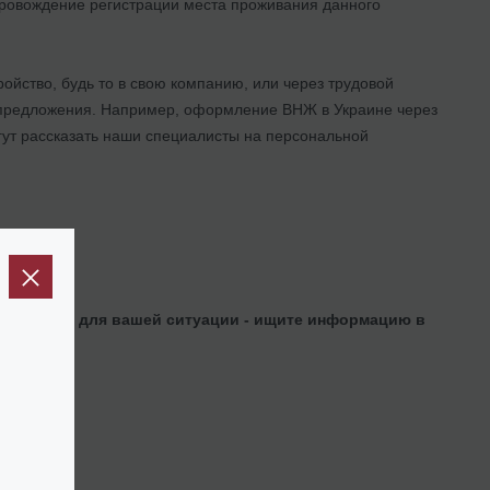
провождение регистрации места проживания данного
ройство, будь то в свою компанию, или через трудовой
е предложения. Например, оформление ВНЖ в Украине через
гут рассказать наши специалисты на персональной
дет именно для вашей ситуации - ищите информацию в