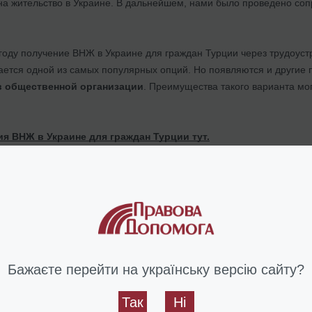
 на жительство в Украине. В дальнейшем, нами было проведено со
 году получение ВНЖ в Украине для граждан Турции через трудоуст
стается одной из самых популярных опций. Но появляются и други
в общественной организации
. Преимущества такого варианта мо
я ВНЖ в Украине для граждан Турции тут.
я ПМЖ в Украине тут.
ять, какой из видов проживания и на каком основании подой
 обращайтесь напрямую к нашим специалистам.
/2016
Бажаєте перейти на українську версію сайту?
нты
Так
Ні