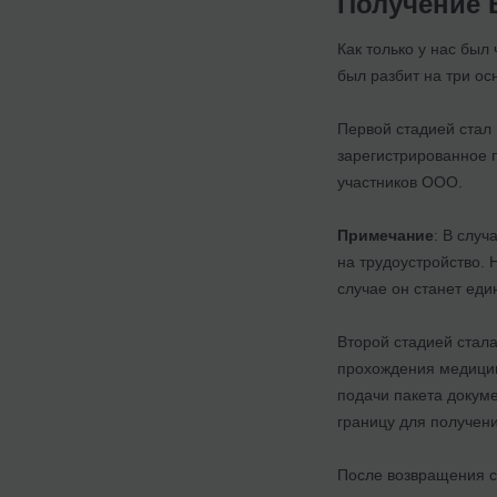
Получение 
Как только у нас был
был разбит на три ос
Первой стадией стал 
зарегистрированное п
участников ООО.
Примечание
: В слу
на трудоустройство. 
случае он станет еди
Второй стадией стала
прохождения медицин
подачи пакета докуме
границу для получен
После возвращения с