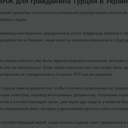
ВНЖ для гражданина Турции в Украин
 четкий ориентир относительно оснований приобретения статуса ре
новных стадии.
перевод иностранного гражданина в статус владельца бизнеса в Ук
редприятие в Украине, наши юристы провели изменения в структур
чае нашего клиента уже была зарегистрирована компания, которая
Но это не обязательно. Если такой компании нет, она может быть з
нственным ее учредителем и получить РНТ как ее директор.
 подача пакета документов, чтобы получить разрешение на трудоу
ских осмотров, перевод иностранных документов, получение спра
нтов в соответствующий орган, уже через две недели у клиента бы
ия специальной визы, которая в дальнейшем должна стать основан
 соответствующей визой, наши юристы подали пакет документов в