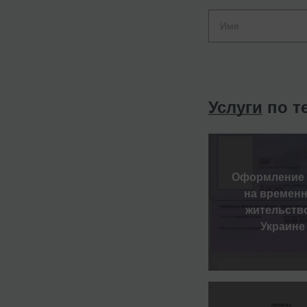
Услуги
по т
Оформление 
на времен
жительств
Украине