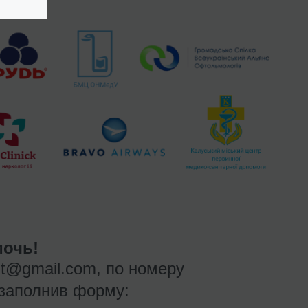
очь!
nt@gmail.com
, по номеру
заполнив форму: