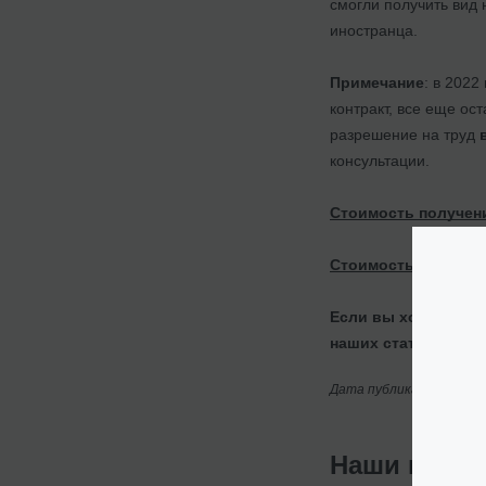
смогли получить вид
иностранца.
Примечание
: в 2022
контракт, все еще о
разрешение на труд
консультации.
Стоимость получени
Стоимость получени
Если вы хотите пон
наших статьях или
Дата публикации: 25/09
Наши клие