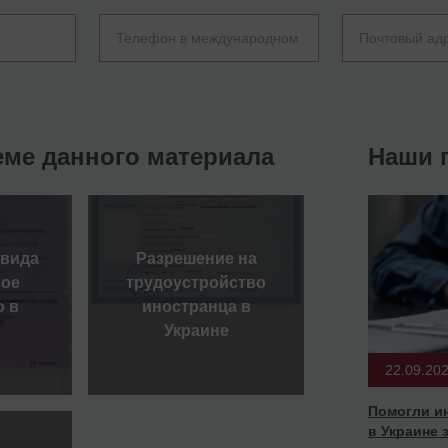
еме данного материала
Наши 
вида
Разрешение на
ное
трудоустройство
о в
иностранца в
Украине
22.09.20
Помогли и
в Украине 