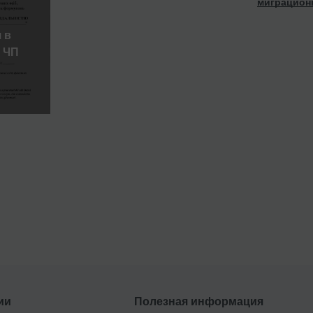
миграцион
 в
 ЧП
ии
Полезная информация