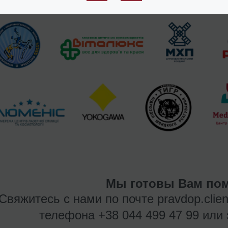
Мы готовы Вам пом
Свяжитесь с нами по почте
pravdop.clie
телефона
+38 044 499 47 99
или 