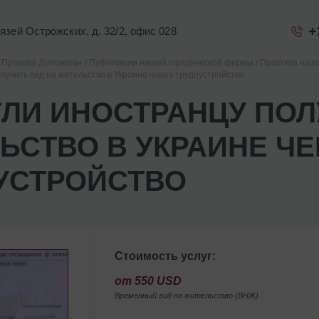
+
Князей Острожских, д. 32/2, офис 028
«Правова Допомога»
Публикации нашей юридической фирмы
Практика наш
лучить вид на жительство в Украине через трудоустройство
ЛИ ИНОСТРАНЦУ ПОЛ
ЬСТВО В УКРАИНЕ ЧЕ
УСТРОЙСТВО
Стоимость услуг:
от 550 USD
Временный вид на жительство (ВНЖ)