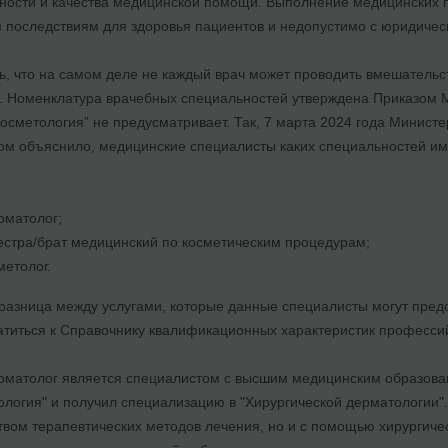
ности и качества медицинской помощи. Выполнение медицинских 
 последствиям для здоровья пациентов и недопустимо с юридическ
, что на самом деле не каждый врач может проводить вмешательст
 Номенклатура врачебных специальностей утверждена Приказом М
Косметология” не предусматривает. Так, 7 марта 2024 года Минист
ром объяснило, медицинские специалисты каких специальностей им
рматолог;
стра/брат медицинский по косметическим процедурам;
етолог.
разница между услугами, которые данные специалисты могут предо
атиться к Справочнику квалификационных характеристик профессий 
рматолог является специалистом с высшим медицинским образова
логия" и получил специализацию в "Хирургической дерматологии"
твом терапевтических методов лечения, но и с помощью хирургичес