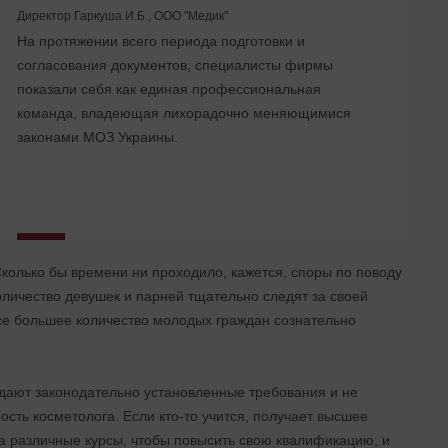
Директор Гаркуша И.Б., ООО "Медик"
На протяжении всего периода подготовки и
... Воспользовавшись услугами Юридической
Мы получали консультации по поводу организации
согласования документов, специалисты фирмы
компании «Правовая помощь» мы не только смогли
работы центра, оформления трудовых отношений с
показали себя как единая профессиональная
решить наши задачи, но и нашли для себя
сотрудниками, нормативного регулирования работы с
команда, владеющая лихорадочно меняющимися
компетентного и надежного партнера.
различным медицинским оборудованием
законами МОЗ Украины.
колько бы времени ни проходило, кажется, споры по поводу
количество девушек и парней тщательно следят за своей
все большее количество молодых граждан сознательно
людают законодательно установленные требования и не
ость косметолога. Если кто-то учится, получает высшее
на различные курсы, чтобы повысить свою квалификацию, и