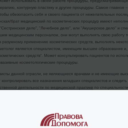
может использовать в своей работе процедуры, предусматривающи
терапию, контурную пластику и другие процедуры. Самое главное
тобы обезопасить себя и своего пациента от нежелательных после
ская/брат медицинский по косметических процедур имеют неполн
"Сестринская дело", "Лечебное дело", или "Акушерское дело" и с
им медицинским персоналом, они могут выполнять свою работу т
о разумному применению косметических средств, выполнять некото
етолог является специалистом, имеющим высшее образование и, ч
метических средств". Может консультировать пациентов по исполь
нвазивные косметологические процедуры.
листы данной отрасли, не являющиеся врачами и не имеющие высш
ог контролировать все назначения младших специалистов и следит
ственной деятельности по медицинской практике
по специальности
толога.
рский и налоговый учет косметологических клиник в Украине
альная юридическая поддержка для