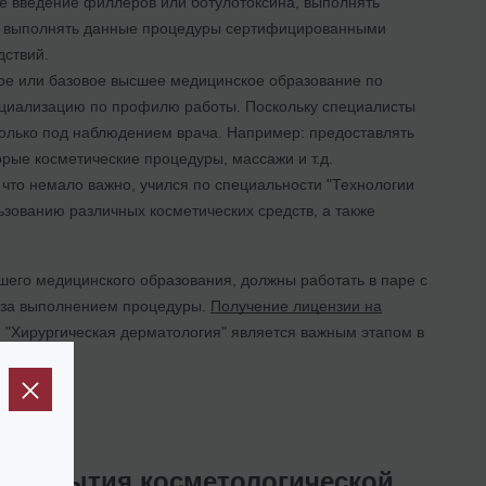
е введение филлеров или ботулотоксина, выполнять
 – выполнять данные процедуры сертифицированными
дствий.
ое или базовое высшее медицинское образование по
пециализацию по профилю работы. Поскольку специалисты
олько под наблюдением врача. Например: предоставлять
рые косметические процедуры, массажи и т.д.
то немало важно, учился по специальности "Технологии
зованию различных косметических средств, а также
его медицинского образования, должны работать в паре с
ь за выполнением процедуры.
Получение лицензии на
 "Хирургическая дерматология" является важным этапом в
 открытия косметологической