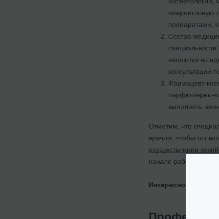
косметологии, 
микроигловую 
препаратами, ч
Сестра медицин
специальности 
являются младш
консультации п
Фармацевт-косм
парфюмерно-кос
выполнять неи
Отметим, что специа
врачом, чтобы тот м
осуществление хозяй
начале работы косме
Интересно:
Бухгалте
Профессион