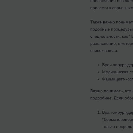
обеспечения безопас
привести к серьезным
Также важно понимать
подобные процедуры.
специальности, как “
разъяснение, в кото
список вошли:
Врач-хирург-де
Медицинская се
Фармацевт-косм
Важно понимать, что 
подробнее. Если обр
Врач-хирург-де
"Дерматовенеро
только посредс