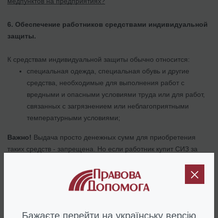
медпунктов на предприятиях?
6.
Обеспечение работников средствами индивидуальной
защиты.
К средствам индивидуальной защиты обычно относится:
специальная одежда, специальная обувь и другие
средства, необходимые для выполнения работ с
вредными и опасными условиями труда или для работ,
связанных с загрязнением или неблагоприятными
температурными условиями;
Важно!
Выдача просто денежных сумм для приобретения
таких средств - запрещена. Но если работник купит СИЗ за
свой счет, за нарушения сроков их бесплатной выдачи,
работодатель обязан компенсировать работнику стоимость их
приобретения.
мыло, которое является обязательным средством
Бажаєте перейти на українську версію