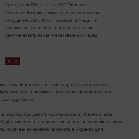
Руководитель Л.И. Червонюк, ООО "Виталюкс"
Компания Виталюкс высоко ценит результаты
Помогли с ликвидацией иностранного
сотрудничества с ЮК «Правовая помощь», и,
представительства в Украине
основываясь на собственном опыте, готова
рекомендовать ее заинтересованным лицам...
ко за границей или, что тоже не редко, они не имеют
 быть разными, и неважно – наследник иностранец или
 всех одинаково.
ия наследства (смерти наследодателя). Конечно, есть
будет зависеть от наличия завещания, наследников других
ть, если вы не можете приехать в Украину для