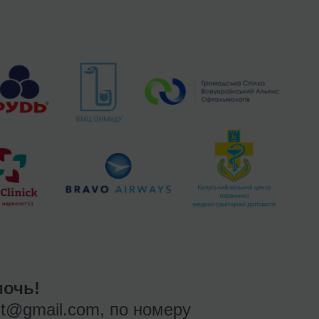
очь!
nt@gmail.com
, по номеру