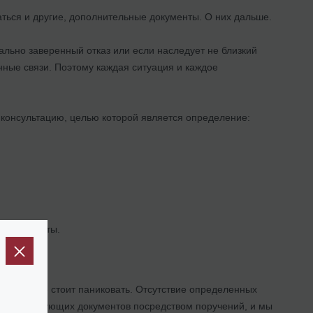
аться и другие, дополнительные документы. О них дальше.
льно заверенный отказ или если наследует не близкий
нные связи. Поэтому каждая ситуация и каждое
 консультацию, целью которой является определение:
ы и бюджеты.
ства?
и здесь не стоит паниковать. Отсутствие определенных
е отсутствующих документов посредством поручений, и мы