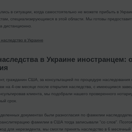
ались в ситуации, когда самостоятельно не можете прибыть в Украи
ам, специализирующимся в этой области. Мы готовы предоставит
а дистанционно.
 наследство в Украине
наследства в Украине иностранцем:
ия
нт, гражданин США, за консультацией по процедуре наследования 
нам на 4-ом месяце после открытия наследства, с имеющимся за
нсультировав клиента, мы подобрали нашего проверенного нотари
ный срок.
ределенных документах были разногласия по фамилии наследодате
ранслитерацию фамилии в США тогда записывали "со слов". Поэтому
код для нерезидента, мы смогли принять наследство в 6 месячный 