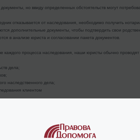
 документы, но ввиду определенных обстоятельств могут потребов
едник отказывается от наследования, необходимо получить нотариа
уются дополнительные документы, чтобы подтвердить свои родстве
тся в анализе юриста и согласовании пакета документов.
але каждого процесса наследования, наши юристы обычно проводят
ьств дела;
ков;
ого наследственного дела;
следования клиентом
тации можно более подробно спланировать работу, установить этап
если нет документов для оформления наслед
да отсутствуют некоторые документы для оформления наследства, 
о стать препятствующим фактором. Решение есть – восстановлени