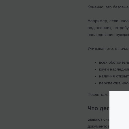
Конечно, это базовые
Например, если насл
родственник, потреб
наследование нуждаю
Учитывая это, в нач
всех обстоятел
круги наследни
наличия открыт
перспектив на
После такой консуль
Что делать, 
Бывают ситуации, ког
документов не должн