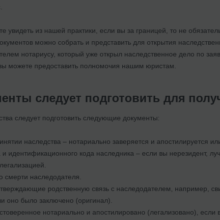
.
те увидеть из нашей практики, если вы за границей, то не обязател
кументов можно собрать и представить для открытия наследственн
телем нотариусу, который уже открыл наследственное дело по зая
 вы можете предоставить полномочия нашим юристам.
менты следует подготовить для полу
ства следует подготовить следующие документы:
инятии наследства – нотариально заверяется и апостилируется или
 и идентификационного кода наследника – если вы нерезидент, лу
легализацией.
о смерти наследодателя.
тверждающие родственную связь с наследодателем, например, свиде
и оно было заключено (оригинал).
стоверенное нотариально и апостилировано (легализовано), если 