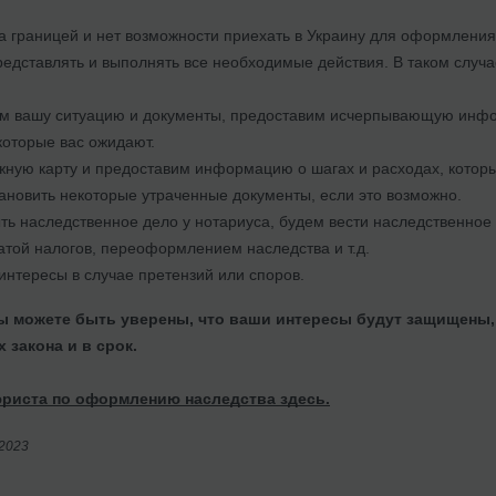
а границей и нет возможности приехать в Украину для оформления
редставлять и выполнять все необходимые действия. В таком случа
м вашу ситуацию и документы, предоставим исчерпывающую инфор
которые вас ожидают.
ную карту и предоставим информацию о шагах и расходах, которы
новить некоторые утраченные документы, если это возможно.
ь наследственное дело у нотариуса, будем вести наследственное
той налогов, переоформлением наследства и т.д.
нтересы в случае претензий или споров.
ы можете быть уверены, что ваши интересы будут защищены,
 закона и в срок.
юриста по оформлению наследства здесь.
/2023