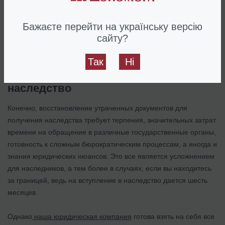
Интересно:
Налог на наследство в Украине
Бажаєте перейти на українську версію
сайту?
Правовая помощь при оформлении
наследства: от восстановления
Так
Ні
документов до вступления в
наследство
Конечно, восстановление утраченных документов для
получения наследства требует терпения, значительных затрат
времени на обращение в различные государственные органы,
готовность к сложным бюрократическим процессам, а иногда и
знания юридических нюансов. Это все является усложнением
для наследников, а тем более в случаях, если вы находитесь
за границей, ведь на вступление в наследство дается шесть
месяцев.
Однако
наша юридическая компания
готова взять на себя все