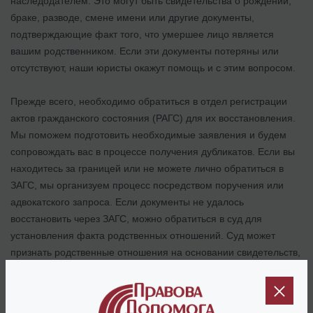
наследодателем. Это могут быть свидетельства о рождении,
браке, разводе, смене имени или другие документы,
подтверждающие факт того, что умершее лицо является
вашим родственником. Если эти документы потеряны или
отсутствуют, наши юристы окажут помощь и с этим вопросом.
Прежде всего, необходимо обратиться в отдел регистрации
актов гражданского состояния (РАГС) для их восстановления.
Мы поможем подготовить необходимые заявления и будем
сопровождать вас в процессе получения дубликатов. Если вы
находитесь за границей или не можете лично обратиться в
ЗАГС, мы организуем процесс посредством поручения или
адвокатского запроса. Если документы не удалось
восстановить через ЗАГС, можно обратиться в суд для
установления факта родственных отношений. Суд может
признать родственные отношения на основании свидетельств,
других документов или доказательств. Наши юристы
подготовят заявление в суд и обеспечат ваше
представительство в судовом процессе
.