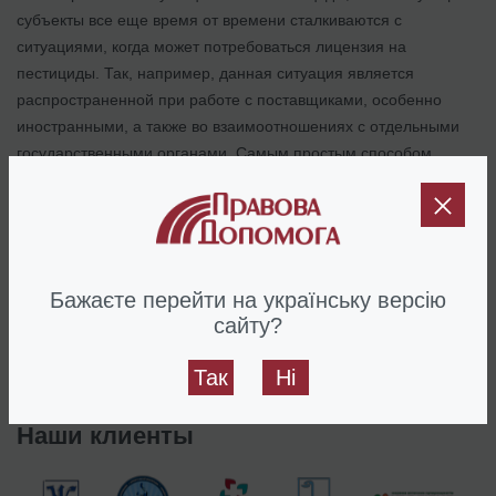
субъекты все еще время от времени сталкиваются с
ситуациями, когда может потребоваться лицензия на
пестициды. Так, например, данная ситуация является
распространенной при работе с поставщиками, особенно
иностранными, а также во взаимоотношениях с отдельными
государственными органами. Самым простым способом
решения таких недоразумений является предоставление
разъяснений своим контрагентам или контролирующим
органам. Если же ваш партнер, несмотря ни на что,
настаивает на наличии у вас лицензии, вы можете приобрести
компанию с имеющейся лицензией на операции с
Бажаєте перейти на українську версію
агрохимикатами.
сайту?
Дата публикации: 08/01/2016
Так
Ні
Наши клиенты