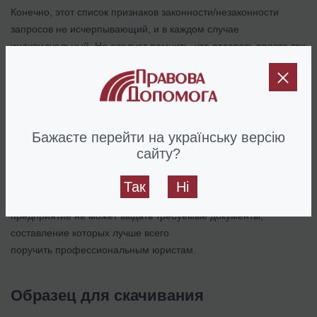
Конечно, этот список признаков законности/незаконности
запросов не исчерпывающий, и в каждом случае
индивидуальный. Но следует помнить, что отдавать просто так
документы, требуемые в запросе, не следует.
В конце концов, административная ответственность за
невыполнение законных требований просто смехотворна. Но
и отмалчиваться тоже не нужно, поскольку в таком случае
Бажаєте перейти на українську версію
возможна не только административная ответственность, но и
сайту?
реальная проверка. А потому самый лучший способ реакции
на незаконные и/или необоснованные запросы – написание
Так
Ні
на них ответов, указывающих причины, по которым
предприятие не может выдать требуемые документы,
составление которых лучше всего
поручить профессиональным юристам.
Образец для скачивания