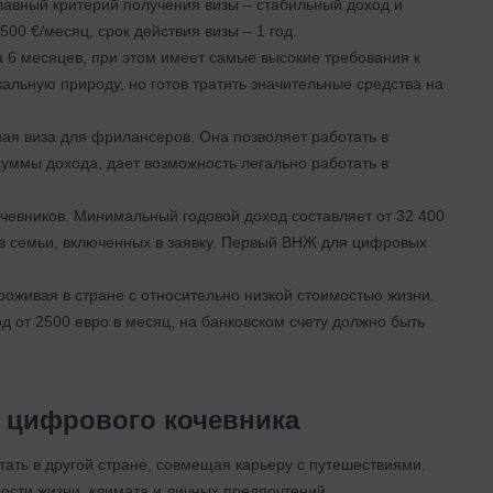
Главный критерий получения визы – стабильный доход и
00 €/месяц, срок действия визы – 1 год.
а 6 месяцев, при этом имеет самые высокие требования к
икальную природу, но готов тратить значительные средства на
ная виза для фрилансеров. Она позволяет работать в
ммы дохода, дает возможность легально работать в
чевников. Минимальный годовой доход составляет от 32 400
нов семьи, включенных в заявку. Первый ВНЖ для цифровых
роживая в стране с относительно низкой стоимостью жизни.
 от 2500 евро в месяц, на банковском счету должно быть
 цифрового кочевника
тать в другой стране, совмещая карьеру с путешествиями.
мости жизни, климата и личных предпочтений.