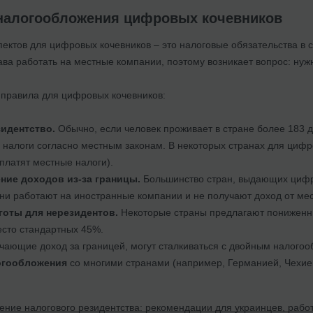
налогообложения цифровых кочевников
пектов для цифровых кочевников – это налоговые обязательства в 
ава работать на местные компании, поэтому возникает вопрос: нужн
правила для цифровых кочевников:
идентство.
Обычно, если человек проживает в стране более 183 д
 налоги согласно местным законам. В некоторых странах для циф
платят местные налоги).
ние доходов из-за границы.
Большинство стран, выдающих цифр
они работают на иностранные компании и не получают доход от мес
готы для нерезидентов.
Некоторые страны предлагают пониженны
есто стандартных 45%.
чающие доход за границей, могут сталкиваться с двойным налого
огообложения
со многими странами (например, Германией, Чехией
ние налогового резидентства: рекомендации для украинцев, рабо