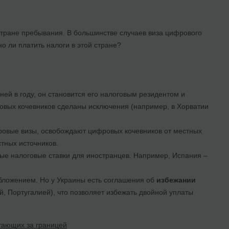
стране пребывания. В большинстве случаев виза цифрового
о ли платить налоги в этой стране?
ней в году, он становится его налоговым резидентом и
ровых кочевников сделаны исключения (например, в Хорватии
овые визы, освобождают цифровых кочевников от местных
тных источников.
е налоговые ставки для иностранцев. Например, Испания –
обложением. Но у Украины есть соглашения об
избежании
, Португалией), что позволяет избежать двойной уплаты
тающих за границей