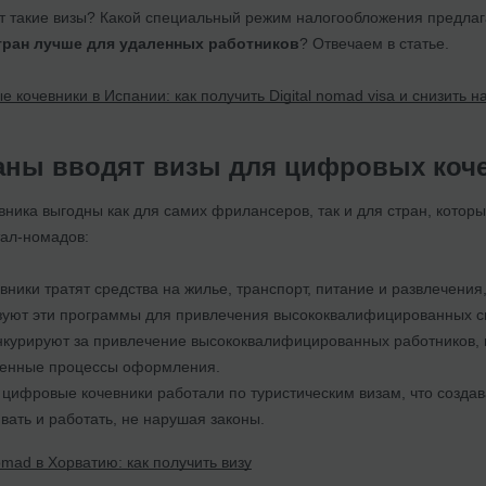
т такие визы? Какой специальный режим налогообложения предлаг
стран лучше для удаленных работников
? Отвечаем в статье.
кочевники в Испании: как получить Digital nomad visa и снизить н
аны вводят визы для цифровых коч
вника выгодны как для самих фрилансеров, так и для стран, кото
ал-номадов:
ники тратят средства на жилье, транспорт, питание и развлечения
зуют эти программы для привлечения высококвалифицированных с
нкурируют за привлечение высококвалифицированных работников, 
щенные процессы оформления.
цифровые кочевники работали по туристическим визам, что созда
вать и работать, не нарушая законы.
omad в Хорватию: как получить визу