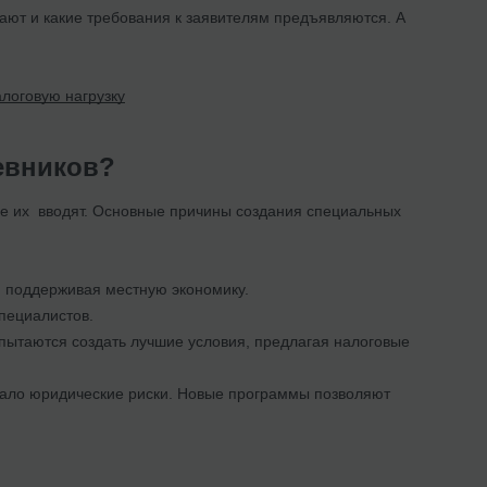
ают и какие требования к заявителям предъявляются. А
алоговую нагрузку
евников?
рые их вводят. Основные причины создания специальных
, поддерживая местную экономику.
пециалистов.
пытаются создать лучшие условия, предлагая налоговые
вало юридические риски. Новые программы позволяют