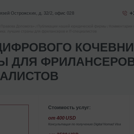
+
Князей Острожских, д. 32/2, офис 028
«Правова Допомога»
Публикации нашей юридической фирмы
Комментарии 
ика: лучшие страны для фрилансеров и IT-специалистов
ЦИФРОВОГО КОЧЕВНИ
Ы ДЛЯ ФРИЛАНСЕРОВ 
АЛИСТОВ
Стоимость услуг:
от 400 USD
Консультация по получению Digital Nomad Visa