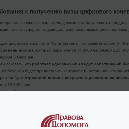
бования к получению визы цифрового коче
цифрового кочевника, заявитель должен соответствовать определе
льшинство государств, выдающих такие визы, выдвигают подобные 
ие цифровые визы, хотят быть уверены, что заявители смогут об
уровень дохода
, который варьируется от 2000 евро/месяц до 50
ледние 6 месяцев.
ен доказать, что
работает удаленно или ведет собственный бизн
необходимо будет предоставить контракт с иностранной компание
тран требуют
страховой полис с покрытием расходов на лечен
яет 30 000 евро.
анах необходимо предоставить
подтверждение адреса проживан
собственности.
требуют
справки о несудимости
из страны гражданства или послед
нтересно:
Сколько наличных денег можно вывозить за границу?