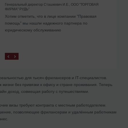
Генеральный директор Сташкевич И.Е., ООО "ТОРГОВАЯ
ФИРМА" РУДЬ"
Помогли с ликвидацией иностранного
Хотим отметить, что в лице компании "Правовая
представительства в Украине
помощь" мы нашли надежного партнера по
юридическому обслуживанию
реальностью для тысяч фрилансеров и IT-специалистов.
к жизни без привязки к офису и стране проживания. Теперь
лайн доход, совмещая работу с путешествиями.
бочие визы требуют контракта с местным работодателем.
ешение, позволяющее фрилансерам и удалённым работникам
нес.