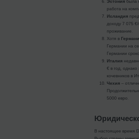
Эстония
была о
работа на комп
Исландия
пред
доходу 7 075 €/
проживание.
Хотя в
Герман
Германии на се
Германии сроком
Италия
недавн
€ в год, однак
кочевников в И
Чехия
– отличн
Продолжительно
5000 евро.
Юридическо
В настоящее время Di
Выбор страны зависит