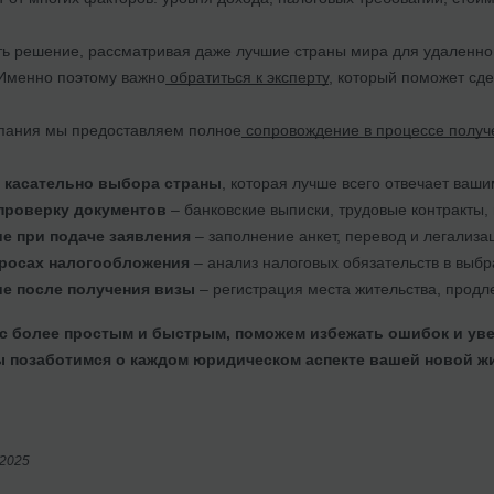
ть решение, рассматривая даже лучшие страны мира для удаленной
 Именно поэтому важно
обратиться к эксперту
, который поможет сд
пания мы предоставляем полное
сопровождение в процессе получ
 касательно выбора страны
, которая лучше всего отвечает ва
проверку документов
– банковские выписки, трудовые контракты,
е при подаче заявления
– заполнение анкет, перевод и легализа
росах налогообложения
– анализ налоговых обязательств в выбр
е после получения визы
– регистрация места жительства, прод
с более простым и быстрым, поможем избежать ошибок и ув
 позаботимся о каждом юридическом аспекте вашей новой жи
/2025