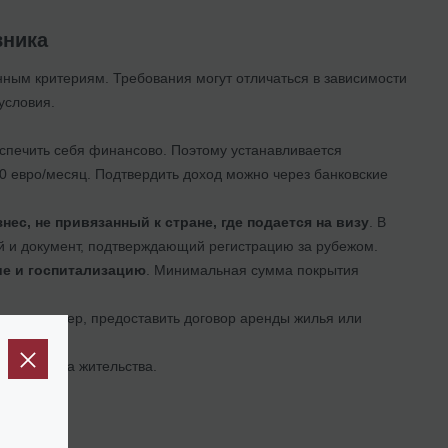
вника
нным критериям. Требования могут отличаться в зависимости
условия.
еспечить себя финансово. Поэтому устанавливается
00 евро/месяц. Подтвердить доход можно через банковские
ес, не привязанный к стране, где подается на визу
. В
й и документ, подтверждающий регистрацию за рубежом.
ие и госпитализацию
. Минимальная сумма покрытия
ия
, например, предоставить договор аренды жилья или
него места жительства.