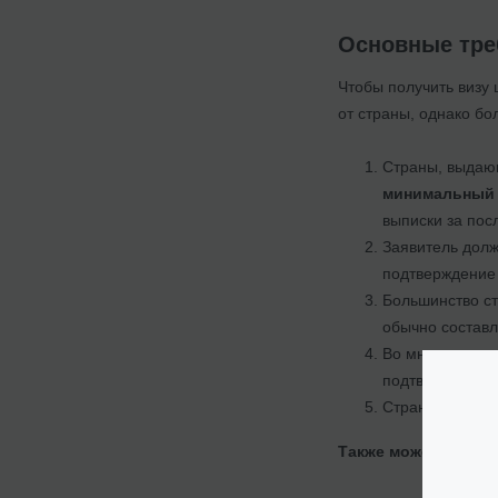
Основные тре
Чтобы получить визу 
от страны, однако бо
Страны, выдающ
минимальный 
выписки за пос
Заявитель долж
подтверждение 
Большинство с
обычно составл
Во многих стр
подтверждение 
Страны также 
Также может быть и