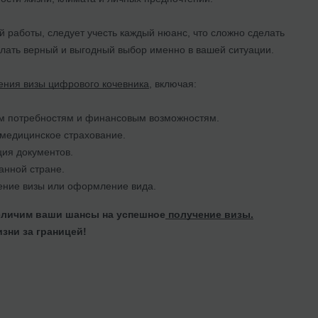
 работы, следует учесть каждый нюанс, что сложно сделать
елать верный и выгодный выбор именно в вашей ситуации.
ения визы цифрового кочевника
, включая:
шим потребностям и финансовым возможностям.
 медицинское страхование.
ция документов.
анной стране.
ление визы или оформление вида.
еличим ваши шансы на успешное
получение визы.
зни за границей!