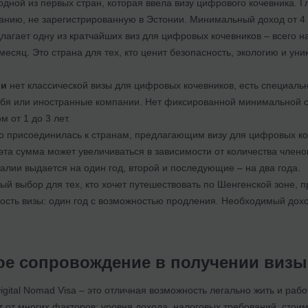
дной из первых стран, которая ввела визу цифрового кочевника. 
анию, не зарегистрированную в Эстонии. Минимальный доход от 4 5
лагает одну из кратчайших виз для цифровых кочевников – всего н
месяц. Это страна для тех, кто ценит безопасность, экологию и ун
ии
нет классической визы для цифровых кочевников, есть специаль
бя или иностранные компании. Нет фиксированной минимальной су
 от 1 до 3 лет.
о присоединилась к странам, предлагающим визу для цифровых ко
о эта сумма может увеличиваться в зависимости от количества чле
талии выдается на один год, второй и последующие – на два года.
ый выбор для тех, кто хочет путешествовать по Шенгенской зоне, п
сть визы: один год с возможностью продления. Необходимый доход
е сопровождение в получении визы
gital Nomad Visa – это отличная возможность легально жить и рабо
 от многих факторов: уровня дохода, налоговых требований, стои