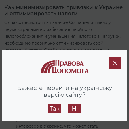
Как минимизировать привязки к Украине
и оптимизировать налоги
Однако, несмотря на наличие Соглашения между
двумя странами во избежание двойного
налогообложения и уменьшения налоговой нагрузки,
необходимо правильно оптимизировать свой
налоговый статус. Особенно важно максимально
минимизировать экономические, социальные и другие
привязки к Украине. Нашей Клиентке мы предложили
следующие шаги для достижения этой цели:
Отчуждение недвижимости
– владение
Бажаєте перейти на українську
недвижимостью в Украине является одним из
версію сайту?
важных факторов, свидетельствующих о связи
человека с Украиной. Наличие коммерческой
Так
Ні
недвижимости или частного жилья может быть
расценено как подтверждение центра жизненных
интересов в Украине, что может стать