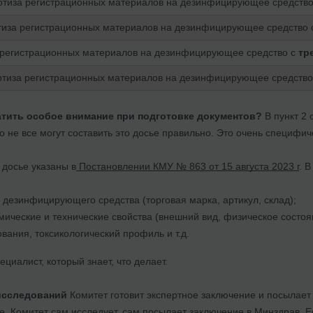
ртиза регистрационных материалов на дезинфицирующее средств
тиза регистрационных материалов на дезинфицирующее средство
 регистрационных материалов на дезинфицирующее средство с
тр
ртиза регистрационных материалов на дезинфицирующее средство
атить особое внимание при подготовке документов?
В пункт 2 
ко не все могут составить это досье правильно. Это очень специфич
 досье указаны в
Постановлении КМУ № 863 от 15 августа 2023 г
. 
дезинфицирующего средства (торговая марка, артикул, склад);
ические и технические свойства (внешний вид, физическое состояние
вания, токсикологический профиль и т.д.
циалист, который знает, что делает.
исследований
Комитет готовит экспертное заключение и посылает 
. Комитет сам исследует, сам посылает заключение в Минздрав. Е