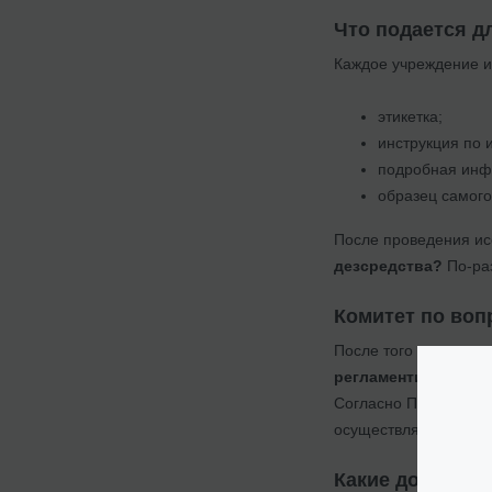
Что подается д
Каждое учреждение им
этикетка;
инструкция по 
подробная инф
образец самого
После проведения ис
дезсредства?
По-ра
Комитет по воп
После того как иссл
регламентирования
Согласно Положению 
осуществляется Коми
Какие документ