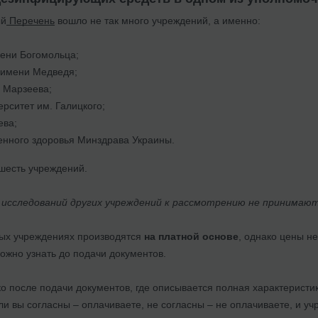
ый
Перечень
вошло не так много учреждений, а именно:
ени Богомольца;
 имени Медведя;
 Марзеева;
ерситет им. Галицкого;
ева;
енного здоровья Минздрава Украины.
 шесть учреждений.
сследований других учреждений к рассмотрению не принимают
ых учреждениях производятся
на платной основе
, однако цены н
ожно узнать до подачи документов.
о после подачи документов, где описывается полная характеристи
сли вы согласны – оплачиваете, не согласны – не оплачиваете, и у