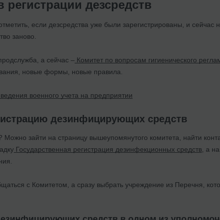
в регистрации дезсредств
отметить, если дезсредства уже были зарегистрированы, и сейчас н
тво заново.
продслужба, а сейчас –
Комитет по вопросам гигиенического регл
ования, новые формы, новые правила.
ведения военного учета на предприятии
егистрацию дезинфицирующих средств
ь? Можно зайти на страницу вышеупомянутого комитета, найти конта
адку
Государственная регистрация дезинфекционных средств
, а н
ния.
щаться с Комитетом, а сразу выбрать учреждение из Перечня, кото
дезинфицирующих средств в одном из уполномо