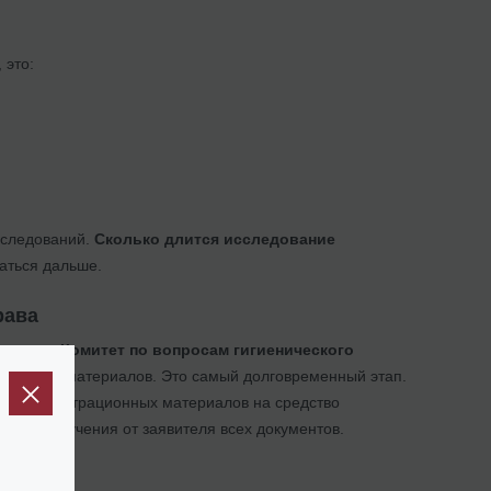
 это:
сследований.
Сколько длится исследование
гаться дальше.
рава
подать
в Комитет по вопросам гигиенического
спертизу материалов. Это самый долговременный этап.
тиза регистрационных материалов на средство
 дня получения от заявителя всех документов.