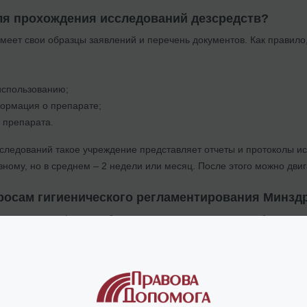
ля прохождения исследований дезсредств?
еет свои образцы заявлений и перечень документов. Как правило,
использованию;
ормация о препарате;
 препарата.
следований такое учреждение представляет отчеты и протоколы и
зному, но в среднем – 2 недели или месяц. После этого можно дви
росам гигиенического регламентирования Минзд
едования дезинфектанта будут завершены, результаты необходимо 
 Министерства здравоохранения Украины
, осуществляющего эк
о государственной регистрации дезинфекционных средств, экспер
тетом в течение срока, не превышающего 180 календарных дней со
ы подаются в Комитет?