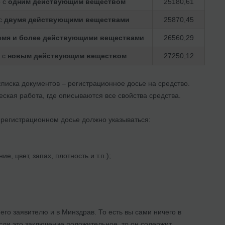
о с
одним действующим веществом
25180,61
 с
двумя действующими веществами
25870,45
емя и более действующими веществами
26560,29
 с
новым действующим веществом
27250,12
списка документов – регистрационное досье на средство.
еская работа, где описываются все свойства средства.
В регистрационном досье должно указываться:
, цвет, запах, плотность и т.п.);
его заявителю и в Минздрав. То есть вы сами ничего в
сли это заключение положительное, то он содержит