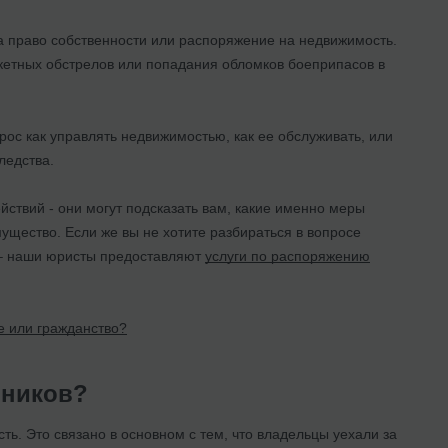
а право собственности или распоряжение на недвижимость.
кетных обстрелов или попадания обломков боеприпасов в
прос как управлять недвижимостью, как ее обслуживать, или
ледства.
ствий - они могут подсказать вам, какие именно меры
ущество. Если же вы не хотите разбираться в вопросе
е – наши юристы предоставляют
услуги по распоряжению
е или гражданство?
нников?
. Это связано в основном с тем, что владельцы уехали за