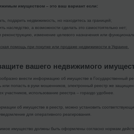
ижимым имуществом – это ваш вариант если:
ать, подарить недвижимость, но находитесь за границей;
ь наследство, а возможности сделать это самостоятельно нет;
и реконструкцию, изменение целевого назначения или функционал
кая помощь при покупке или продаже недвижимости в Украине.
защите вашего недвижимого имущест
ообразно внести информацию об имуществе в Государственный рее
ь или попасть в руки мошенников, электронный реестр же защищен
ех участников, использование реестра – гораздо удобнее.
мации об имуществе в реестр, можно установить соответствующие 
 уведомление для оперативного реагирования.
жимое имущество должны быть оформлены согласно нормам дейст