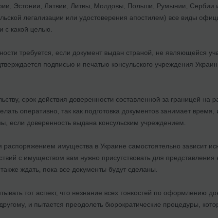
рии, Эстонии, Латвии, Литвы, Молдовы, Польши, Румынии, Сербии 
ульской легализации или удостоверения апостилем) все виды офиц
 с какой целью.
ности требуется, если документ выдан страной, не являющейся уча
дтверждается подписью и печатью консульского учреждения Украины
ьству, срок действия доверенности составленной за границей на 
елать оперативно, так как подготовка документов занимает время,
ны, если доверенность выдана консульским учреждением.
и распоряжением имущества в Украине самостоятельно зависит иск
ствий с имуществом вам нужно присутствовать для представления 
 также ждать, пока все документы будут сделаны.
тывать тот аспект, что незнание всех тонкостей по оформлению доку
 другому, и пытается преодолеть бюрократические процедуры, кото