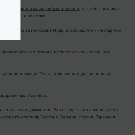
доверенности и заявлений за границей
, так чтобы нотариус
 не предоставил отказ.
о оформить за границей? И где их оформлять – у нотариуса
у представителю в Украине распоряжаться и совершать
 нужна легализация? Кто должен внести доверенность в
фицированных Украиной.
легализации документов. Это означает, что если документ
о ставить апостиль (Австрия, Бельгия, Италия, Германия,