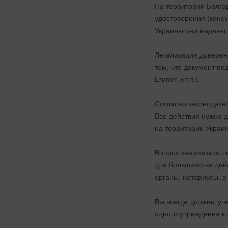
На территории Болга
удостоверения (конс
Украины они выданы и
Легализация доверен
том, что документ по
Египет и т.п.).
Согласно законодател
Все действия нужно д
на территории Украи
Вопрос заниматься л
для большинства дей
органы, нотариусы, а
Вы всегда должны учи
одного учреждения к