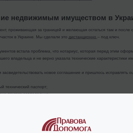
ие недвижимым имуществом в Укра
иент, проживающая за границей и желающая остаться там и после
участок в Украине. Мы сделали это
дистанционно
– под ключ.
ментов встала проблема, что нотариус, которая перед этим оформ
шего владельца и не верно указала технические характеристики и
ли засвидетельствовать новое соглашение и пришлось исправлять 
й технический паспорт;
сие другого совладельца;
рации малолетнего ребенка и других зарегистрированных лиц;
документов для сделки;
обходимую регистрацию в реестрах;
и подписали договор;
али расчет и перевод средств заказчику.