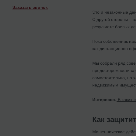
Заказать звонок
Это и незаконные де
С другой стороны – 
результате боевых де
Пока собственник нах
как дистанционно оф
Мы собрали ряд совет
предосторожности сле
самостоятельно, но 
недвижимым имуществ
Интересно:
В каких 
Как защити
Мошеннические дейст