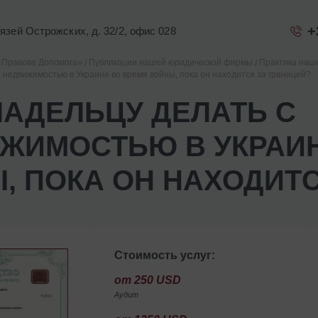
+
Князей Острожских, д. 32/2, офис 028
«Правова Допомога»
Публикации нашей юридической фирмы
Практика наш
с недвижимостью в Украине во время войны, пока он находится за границей?
ЛАДЕЛЬЦУ ДЕЛАТЬ С
ЖИМОСТЬЮ В УКРАИН
, ПОКА ОН НАХОДИТС
Стоимость услуг:
от 250 USD
Аудит