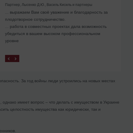
Партнер, Лысенко Д.Ю., Василь Кисиль и партнеры
... выражаем Вам своё уважение и благодарность за
Помогли с ликвидацией иностранного
плодотворное сотрудничество.
представительства в Украине
... работа в совместных проектах дала возможность
убедиться в вашем высоком профессиональном
уровне
пасность. За год войны люди устроились на новых местах
, однако имеет вопрос – что делать с имуществом в Украине
сить целостность имущества как юридически, так и
енников.