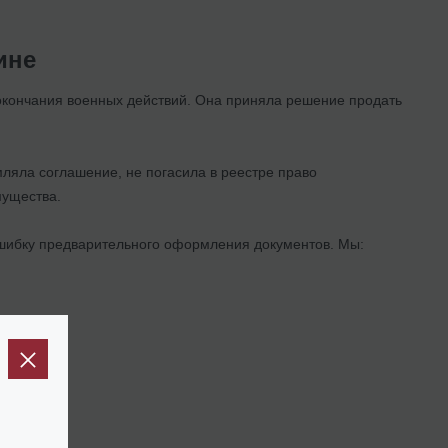
ине
 окончания военных действий. Она приняла решение продать
ляла соглашение, не погасила в реестре право
мущества.
ошибку предварительного оформления документов. Мы: