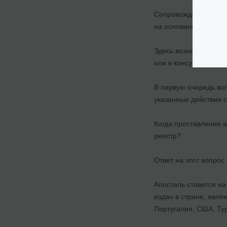
Сопровождая соглаше
на основании правил
Здесь возникает сле
или в консульстве?
В первую очередь во
указанные действия 
Когда проставление а
реестр?
Ответ на этот вопро
Апостиль ставится на
издан в стране, явля
Португалия, США, Тур