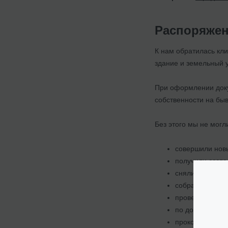
Распоряжен
К нам обратилась кл
здание и земельный 
При оформлении доку
собственности на быв
Без этого мы не мог
совершили новы
получили согла
сняли с регист
собрали пакет 
провели всю не
по доверенност
проконтролиров