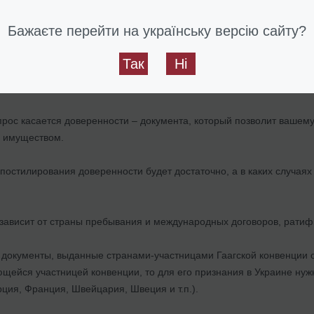
ние, мы консультировали также при
оформлении и удостоверении 
Бажаєте перейти на українську версію сайту?
ьно оформленных заявлений и доверенности удостоверил договор и
Так
Ні
дующий вопрос – какие документы для действия с имуществом можн
прос касается доверенности – документа, который позволит вашем
с имуществом.
постилирования доверенности будет достаточно, а в каких случаях
с зависит от страны пребывания и международных договоров, рати
 документы, выданные странами-участницами Гаагской конвенции о 
ющейся участницей конвенции, то для его признания в Украине нужн
ция, Франция, Швейцария, Швеция и т.п.).