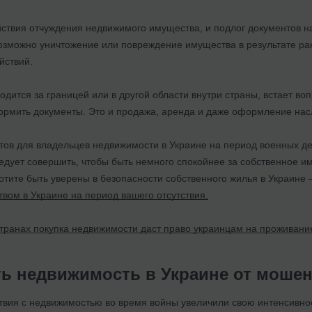
йствия отчуждения недвижимого имущества, и подлог документов н
возможно уничтожение или повреждение имущества в результате ра
йствий.
одится за границей или в другой области внутри страны, встает во
ормить документы. Это и продажа, аренда и даже оформление нас
ов для владельцев недвижимости в Украине на период военных дей
дует совершить, чтобы быть немного спокойнее за собственное им
хотите быть уверены в безопасности собственного жилья в Украин
ом в Украине на период вашего отсутствия.
странах покупка недвижимости даст право украинцам на проживани
ть недвижимость в Украине от моше
вия с недвижимостью во время войны увеличили свою интенсивность