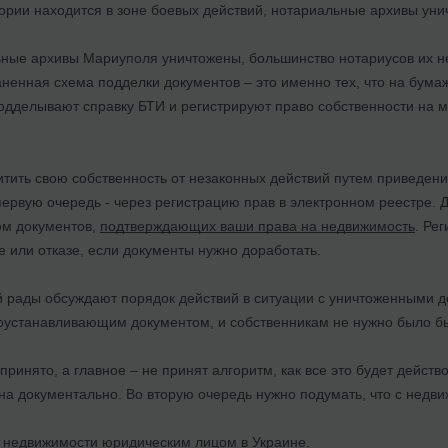
тории находится в зоне боевых действий, нотариальные архивы уни
ные архивы Мариуполя уничтожены, большинство нотариусов их не
енная схема подделки документов – это именно тех, что на бумаж
подделывают справку БТИ и регистрируют право собственности на 
тить свою собственность от незаконных действий путем приведени
первую очередь - через регистрацию прав в электронном реестре. 
ом документов,
подтверждающих ваши права на недвижимость
. Ре
е или отказе, если документы нужно доработать.
й рады обсуждают порядок действий в ситуации с уничтоженными 
воустанавливающим документом, и собственникам не нужно было бы
принято, а главное – не принят алгоритм, как все это будет действ
а документально. Во вторую очередь нужно подумать, что с недв
недвижимости юридическим лицом в Украине.