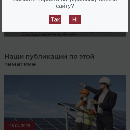
Регистрация участником рынка
сайту?
электроэнергии
Так
Ні
Наши публикации по этой
тематике
28.04.2025