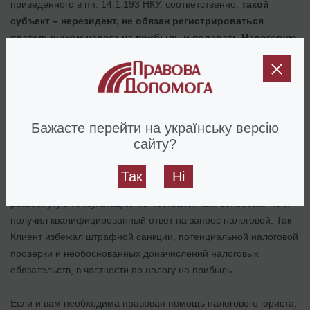
приведенного в пп. 14.1.193 НКУ, соответственно,
такой
субъект – нерезидент, не обязан регистрироваться
плательщиком налога на прибыль и подавать
Налоговую
декларацию по налогу на прибыль
предприятий вместе с
финансовой отчетностью.
Кроме того, с учетом особенностей деятельности клиента
было предложено предоставить ряд документов, которые, в
Бажаєте перейти на українську версію
частности, подтверждали вспомогательный характер
сайту?
деятельности представительства для материнской компании.
Так
Ні
По результатам консультации Клиент получил не только
развернутую консультацию по поставленным вопросам, но и
получил квалифицированный ответ на запрос налоговой. Так
Клиент избежал штрафной санкции, потенциальной налоговой
проверки и необоснованных доначислений налоговых
обязательств, в частности по налогу на прибыль.
Если и вам необходима правовая помощь налогового юриста,