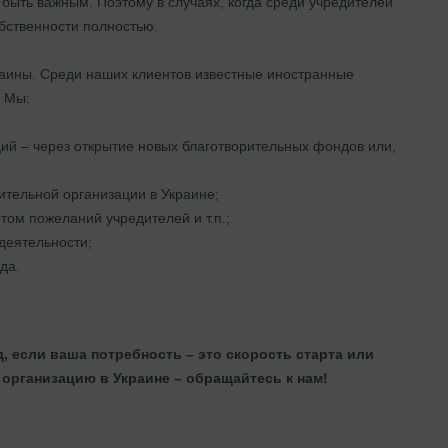
 быть важным. Поэтому в случаях, когда среди учредителей
бственности полностью.
раины. Среди наших клиентов известные иностранные
. Мы:
ий – через открытие новых благотворительных фондов или,
ительной организации в Украине;
том пожеланий учредителей и т.п.;
деятельности;
да.
 если ваша потребность – это скорость старта или
организацию в Украине – обращайтесь к нам!