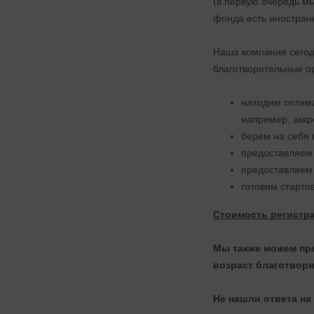
(в первую очередь мы
фонда есть иностран
Наша компания сегод
благотворительные о
находим оптима
например, акк
берем на себя 
предоставляем 
предоставляем 
готовим старто
Стоимость регистр
Мы также можем пре
возраст благотвор
Не нашли ответа на