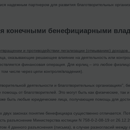
мся надежным партнером для развития благотворительных организ
ся конечными бенефициарными влад
твращении и противодействии легализации (отмыванию) доходов..
ца, оказывающие решающее влияние на деятельность или контроль
ествляется финансовая операция. Для юрлиц – это любое физлиц
 том числе через цепи контроля/владения).
отворительной деятельности и благотворительных организациях",
помощь от благотворителей. Это могут быть как физические, так
акже быть любые юридические лица, получающие помощь для дост
их двух законах понятие бенефициара существенно отличается. По
сть разъяснение Министерства юстиции N 758-0-2-08-19 от 26.12.2
нктом 4 данного разъяснения (письма), в случае разногласий меж