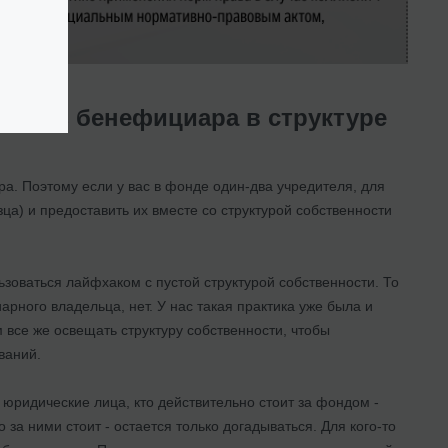
ь без бенефициара в структуре
ра. Поэтому если у вас в фонде один-два учредителя, для
ца) и предоставить их вместе со структурой собственности
ьзоваться лайфхаком с пустой структурой собственности. То
рного владельца, нет. У нас такая практика уже была и
все же освещать структуру собственности, чтобы
ваний.
 юридические лица, кто действительно стоит за фондом -
за ними стоит - остается только догадываться. Для кого-то