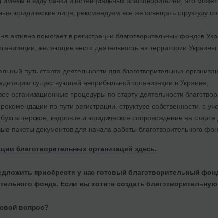
 имеем в виду банки и потенциальных благотворителей) это может
ные юридические лица, рекомендуем все же освещать структуру со
ня активно помогает в регистрации благотворительных фондов Ук
рганизации, желающие вести деятельность на территории Украины
льный путь старта деятельности для благотворительных организац
редитацию существующей неприбыльной организации в Украине;
все организационные процедуры по старту деятельности благотвор
рекомендации по пути регистрации, структуре собственности, с уче
бухгалтерское, кадровое и юридическое сопровождение на старте 
вые пакеты документов для начала работы благотворительного фон
ации благотворительных организаций здесь.
дложить приобрести у нас готовый благотворительный фонд,
ительного фонда.
Если вы хотите создать благотворительную 
 свой вопрос?