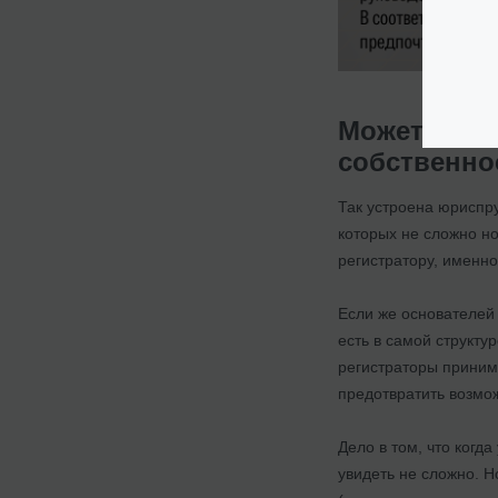
Может ли б
собственно
Так устроена юриспру
которых не сложно но
регистратору, именн
Если же основателей 
есть в самой структу
регистраторы приним
предотвратить возмо
Дело в том, что когд
увидеть не сложно. Н