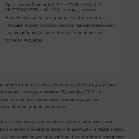
Председатель Паленко О.В., БО «МЕЖДУНАРОДНЫЙ
БЛАГОТВОРИТЕЛЬНЫЙ ФОНД «Мое родное село»
На себе убедился, что принцип этой компании -
«Каждый Клиент отрабатывается, как единственный»,
- здесь действительно действует, а не является
громким лозунгом
дпринимателей на слуху. Особенно в 2021 году эта тема
мацию к середине октября. В декабре 2022 г. в
трим, кто является конечными бенефициарными
зывать бенефициаров в принципе.
огает им начинать свою деятельность, реализовывать
ва по конечным бенефициарным владельцам, а также знаем,
слугу, охватывающую юридические, бухгалтерские и кадровые