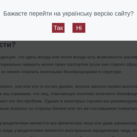
Бажаєте перейти на українську версію сайту?
Так
Ні
лаготворительный фонд существоват
сти?
денция, что здесь всегда или почти всегда есть возможность манев
тариально заверить копии своих паспортов (если они старого образ
о их можно отразить конечными бенефициарами в структуре.
много, они или кто-то из них далеко, вполне законно можно воспол
ре мы отражаем, что лиц, отвечающих понятию конечного бенефициа
ают это без проблем. Однако в некоторых случаях мы рекомендуем 
жные вопросы со стороны банков или тех же поставщиков пожертво
а учредителями являются все физические лица или даже украинские
о когда учредителями являются иностранные юридические лица, кто 