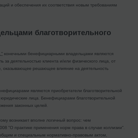
аций и обеспечения их соответствия новым требованиям
ельцами благотворительного
."
конечными бенефициарными владельцами являются
 за деятельностью клиента и/или физического лица, от
о, оказывающее решающее влияние на деятельность
 бенефициарами являются приобретатели благотворительной
 и юридические лица. Бенефициарами благотворительной
ижения законных целей.
тому возникает вполне логичный вопрос: чем
008 "О практике применения норм права в случае коллизии".
ду общим и специальным нормативно-правовым актом,