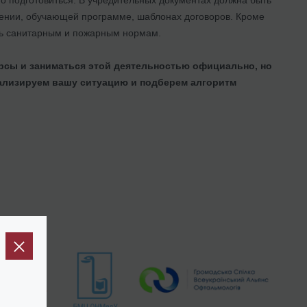
дении, обучающей программе, шаблонах договоров. Кроме
ать санитарным и пожарным нормам.
урсы и заниматься этой деятельностью официально, но
нализируем вашу ситуацию и подберем алгоритм