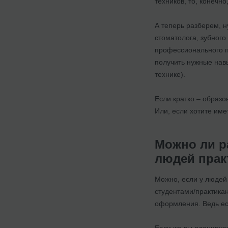
техников, то, конечн
А теперь разберем, н
стоматолога, зубного
профессионального пр
получить нужные навы
технике).
Если кратко – образ
Или, если хотите им
Можно ли р
людей прак
Можно, если у людей
студентами/практикан
оформления. Ведь ест
Если же вы планируе