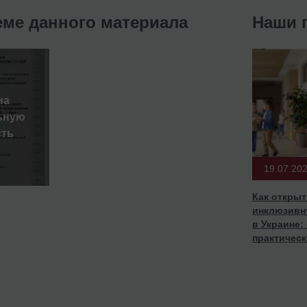
еме данного материала
Наши 
на
ьную
сть
19.07.20
Как открыт
инклюзивн
в Украине:
практическ