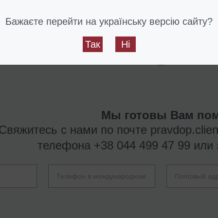
Бажаєте перейти на українську версію сайту?
Так
Ні
Мы готовы Вам пом
Свяжитесь с нами по почте
pravdop.clie
телефона
+38 044 499 47 99
или 