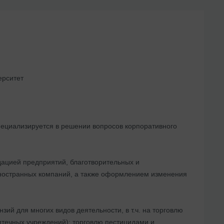
ерситет
ециализируется в решении вопросов корпоративного
дацией предприятий, благотворительных и
иностранных компаний, а также оформлением изменения
ий для многих видов деятельности, в т.ч. на торговлю
птечных учреждений); торговлю пестицидами и