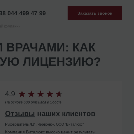
38 044 499 47 99
Заказать звонок
ей компании
 ВРАЧАМИ: КАК
НУЮ ЛИЦЕНЗИЮ?
4.9
На основе 600 отзывов в
Google
Отзывы
наших клиентов
Руководитель Л.И. Червонюк, ООО "Виталюкс"
Компания Виталюкс высоко ценит результаты
Помогли с ликвидацией иностранного