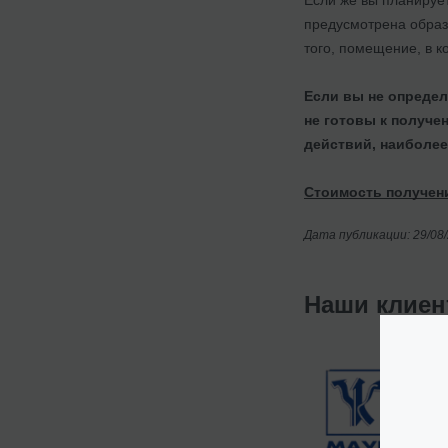
предусмотрена образ
того, помещение, в 
Если вы не определ
не готовы к получ
действий, наиболее
Стоимость получени
Дата публикации: 29/08
Наши клие