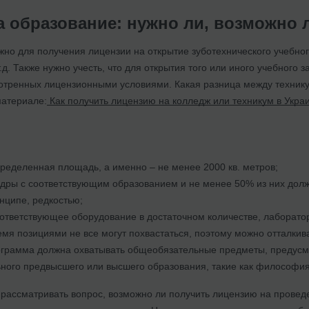
а образование: нужно ли, возможно 
ужно для получения лицензии на открытие зуботехнического учебног
т.д. Также нужно учесть, что для открытия того или иного учебного
отренных лицензионными условиями. Какая разница между техникум
атериале:
Как получить лицензию на колледж или техникум в Укра
ределенная площадь, а именно – не менее 2000 кв. метров;
дры с соответствующим образованием и не менее 50% из них должн
инципе, редкостью;
ответствующее оборудование в достаточном количестве, лаборатори
мя позициями не все могут похвастаться, поэтому можно отталкиват
грамма должна охватывать общеобязательные предметы, предусм
ого предвысшего или высшего образования, такие как философия, 
 рассматривать вопрос, возможно ли получить лицензию на провед