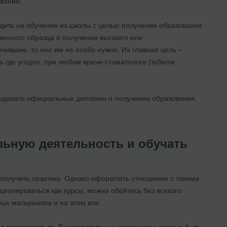
ований.
ходить на обучение из школы с целью получения образования
твенного образца о получении высшего или
чившие, то оно им не особо нужно. Их главная цель –
ь где угодно, при любом враче-стоматологе (зубном
 выдавать официальные дипломы о получении образования.
льную деятельность и обучать
получить практику. Однако оформлять отношения с такими
ционироваться как курсы, можно обойтись без всякого
ых материалов и на этом все.
о подготовиться. В учредительных документах должна быть