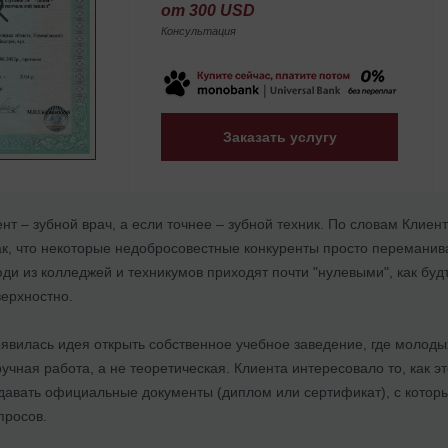
от 300 USD
Консультация
Заказать услугу
нт – зубной врач, а если точнее – зубной техник. По словам Клиент
к, что некоторые недобросовестные конкуренты просто переманива
юди из колледжей и техникумов приходят почти "нулевыми", как будт
верхностно.
явилась идея открыть собственное учебное заведение, где молодых
учная работа, а не теоретическая. Клиента интересовало то, как эт
давать официальные документы (диплом или сертификат), с которы
просов.