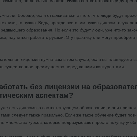
о, возможно, но довольно сложно. Нужно соответствовать ряду треб
ужно ли. Вообще, если отталкиваться от того, что люди будут при
 техники, то нужно. Ведь, прежде всего, им нужен диплом государс
едвысшего образования. Но если это будут люди, уже что-то закон
ки, научиться работать руками. Эту практику они могут приобретат
овательная лицензия нужна вам в том случае, если вы планируете
еть существенное преимущество перед вашими конкурентами.
аботать без лицензии на образовате
тическим аспектам?
 уже есть дипломы о соответствующем образовании, и они пришли 
тами следует также правильно. Если же такое обучение будет пози
ь множество курсов, которые подразумевают просто покупку учебн
те выдавать какие-нибудь сертификаты, то вам понадобится немног