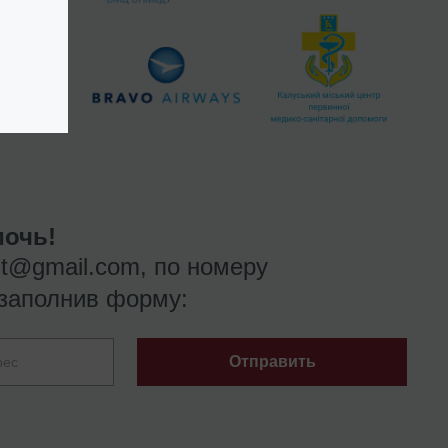
очь!
nt@gmail.com
, по номеру
заполнив форму:
Отправить