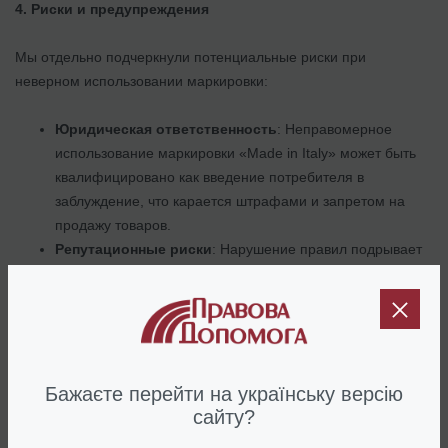
4. Риски и предупреждения
Мы отдельно подчеркнули потенциальные риски при
неверном использовании маркировки:
Юридическая ответственность
: Неправомерное
использование маркировки «Made in Italy» может быть
квалифицировано как введение потребителя в
заблуждение, что карается штрафами и запретом на
продажу товаров.
Репутационные риски
: Нарушение правил подрывает
доверие к бренду и может привести к долгосрочным
убыткам.
5. Рекомендации по коммерческой стратегии
Мы предложили Клиенту:
Бажаєте перейти на українську версію
сайту?
Инвестировать в создание итальянской фирмы