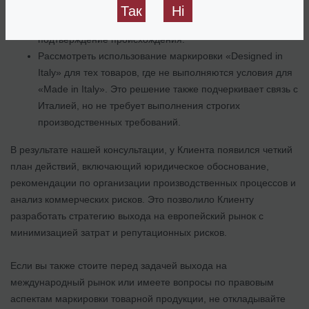
(фабрики) для выполнения финальных операций, что
Так
Ні
повысит доверие потребителей и упростит юридическое
подтверждение происхождения.
Рассмотреть использование маркировки «Designed in
Italy» для тех товаров, где не выполняются условия для
«Made in Italy». Это решение также подчеркивает связь с
Италией, но не требует выполнения строгих
производственных требований.
В результате нашей консультации, у Клиента появился четкий
план действий, включающий юридическое обоснование,
рекомендации по организации производственных процессов и
анализ коммерческих рисков. Это позволило Клиенту
разработать стратегию выхода на европейский рынок с
минимизацией затрат и репутационных рисков.
Если вы также стоите перед задачей выхода на
международный рынок или имеете вопросы по правовым
аспектам маркировки товарной продукции, не откладывайте