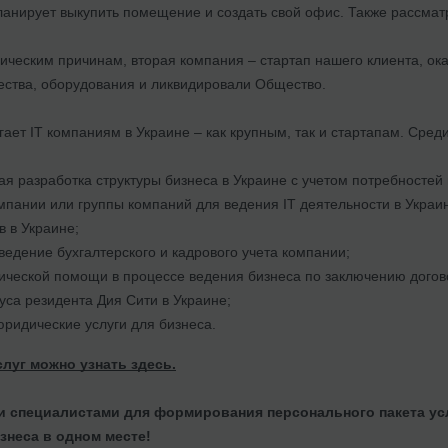
ланирует выкупить помещение и создать свой офис. Также рассмат
ическим причинам, вторая компания – стартап нашего клиента, ок
ства, оборудования и ликвидировали Общество.
ет ІТ компаниям в Украине – как крупным, так и стартапам. Среди
я разработка структуры бизнеса в Украине с учетом потребностей
мпании или группы компаний для ведения ІТ деятельности в Украи
в в Украине;
ведение бухгалтерского и кадрового учета компании;
ческой помощи в процессе ведения бизнеса по заключению договор
уса резидента Дия Сити в Украине;
ридические услуги для бизнеса.
луг можно узнать здесь.
и специалистами для формирования персонального пакета ус
знеса в одном месте!