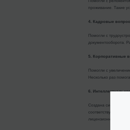
Помогли с релокейто
проживание. Такие ус
4. Кадровые вопро
Помогли с трудоустр
документооборота. Р
5. Корпоративные 
Помогли с увеличени
Несколько раз помога
6. Интеллектуальна
Создана система раб
соответствующие дог
лицензионные догово