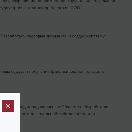
коды, разрешения на применение труда и вид на временное
рудоустроен как директор одного из ООО.
 Разработали кадровые документы и создали систему
чных ссуд для получения финансирования на старте.
 права на код передавались на Общество. Разработали
а объекты интеллектуальной собственности или