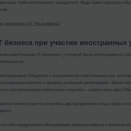
нвестора, либо иностранного учредителя. Ведь такие структуры о
ний.
г-контракты в ІТ. Что выбрать?
ІТ бизнеса при участии иностранных
илась иностранная ІТ-компания, у которой была необходимость отк
еятельности.
егистрировать Общество с ограниченной ответственностью, в кото
ультировали клиента и провели успешную регистрацию. Кроме этог
мости для реализации небольшого стартапа - создать еще одно Об
могли клиенту зарегистрировать два юридических лица, одно из ко
артап.
и на себя юридическое обслуживание бизнеса клиента и помогли кл