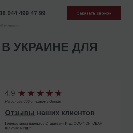
38 044 499 47 99
Заказать звонок
ей компании
 В УКРАИНЕ ДЛЯ
А
4.9
На основе 600 отзывов в
Google
Отзывы
наших клиентов
Генеральный директор Сташкевич И.Е., ООО "ТОРГОВАЯ
ФИРМА" РУДЬ"
Помогли с ликвидацией иностранного