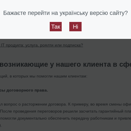
тации.
Бажаєте перейти на українську версію сайту?
мени обращался за консультациями по поводу применения украинск
рехода к Дия Сити, увольнению и назначению работников, исполь
Так
Ні
Т продукта: услуга, роялти или подписка?
возникающие у нашего клиента в сфе
аций, в которых мы помогли нашим клиентам:
сы договорного права.
ал вопрос о расторжении договора. К примеру, во время смены оф
 После проведения переговоров решили засчитать гарантийный пла
н помогли документально обеспечить передачу работникам и прив
.