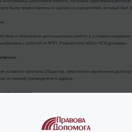
м иностранных работников клиента, получили идентификационные 
луги были предоставлены и одному из учредителей, который был т
сы.
ойством и обеспечили дистанционную работу в условиях пандемии.
азобрались с работой из ФЛП. Разработали NDA и NCA договоры.
вопросы.
ем уставного капитала Общества, обеспечили заключение долгосро
ли со сменой руководителя и адреса.
я собственность.
оты с объектами интеллектуальной собственности, при которой все
оворы для обеспечения передачи (продажи) имущественных прав н
ры использования объектов интеллектуальной собственности.