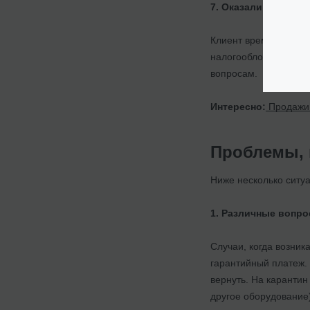
7. Оказали консуль
Клиент время от вре
налогообложения, пе
вопросам.
Интересно:
Продажи І
Проблемы, 
Ниже несколько ситу
1. Различные вопро
Случаи, когда возник
гарантийный платеж.
вернуть. На каранти
другое оборудование)