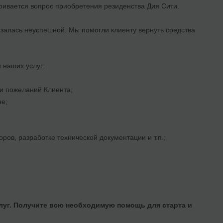
ривается вопрос приобретения резиденства Дия Сити.
азалась неуспешной. Мы помогли клиенту вернуть средства
 наших услуг:
 и пожеланий Клиента;
не;
ов, разработке технической документации и т.п.;
луг. Получите всю необходимую помощь для старта и