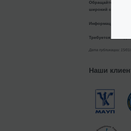
Обращайтесь к нам,
широкий спектр усл
Информация о
реги
Требуется
ликвидац
Дата публикации: 15/01
Наши клие