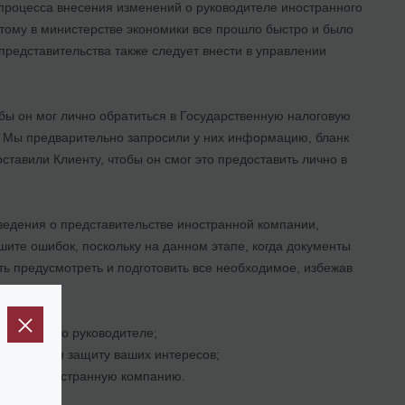
процесса внесения изменений о руководителе иностранного
этому в министерстве экономики все прошло быстро и было
 представительства также следует внести в управлении
бы он мог лично обратиться в Государственную налоговую
. Мы предварительно запросили у них информацию, бланк
ставили Клиенту, чтобы он смог это предоставить лично в
сведения о представительстве иностранной компании,
ите ошибок, поскольку на данном этапе, когда документы
ь предусмотреть и подготовить все необходимое, избежав
зменений о руководителе;
беспечивая защиту ваших интересов;
в вашу иностранную компанию.