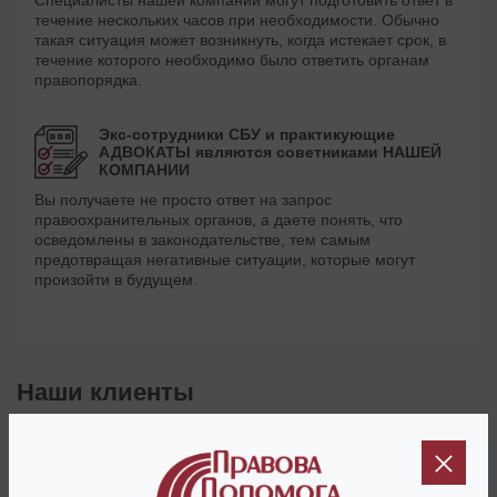
Специалисты нашей компании могут подготовить ответ в
течение нескольких часов при необходимости. Обычно
такая ситуация может возникнуть, когда истекает срок, в
течение которого необходимо было ответить органам
правопорядка.
Экс-сотрудники СБУ и практикующие
АДВОКАТЫ являются советниками НАШЕЙ
КОМПАНИИ
Вы получаете не просто ответ на запрос
правоохранительных органов, а даете понять, что
осведомлены в законодательстве, тем самым
предотвращая негативные ситуации, которые могут
произойти в будущем.
Наши клиенты