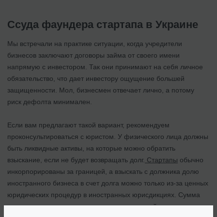
Ссуда фаундера стартапа в Украине
Мы встречали на практике ситуации, когда учредители
бизнесов заключают договоры займа от своего имени
напрямую с инвестором. Так они принимают на себя личное
обязательство, что дает инвестору ощущение большей
защищенности. Мол, бизнесмен отвечает лично, а потому
риск дефолта минимален.
Если вам предлагают такой вариант, рекомендуем
проконсультироваться с юристом. У физического лица должны
быть ликвидные активы, на которые можно обратить
взыскание, если не будет возвращать долг.
Стартапы
обычно
инкорпорированы за границей, а взыскать с должника долю
иностранного бизнеса в счет долга можно только из-за ценных
юридических процедур в иностранных юрисдикциях. Сумма
ссуды может не покрыть расходы на такие действия.