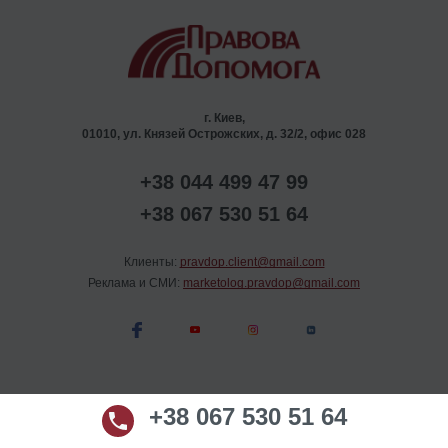
г. Киев,
01010, ул. Князей Острожских, д. 32/2, офис 028
+38 044 499 47 99
+38 067 530 51 64
Клиенты:
pravdop.client@gmail.com
Реклама и СМИ:
marketolog.pravdop@gmail.com
+38 067 530 51 64