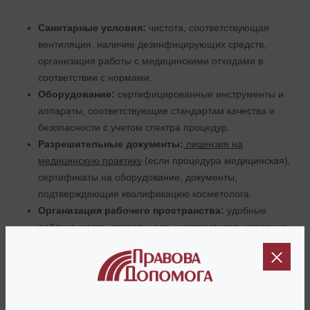
Санитарные условия:
чистота, соответствующая
вентиляция, наличие дезинфицирующих средств,
организация работы с медицинскими отходами в
соответствии с нормами.
Оборудование:
сертифицированные инструменты и
аппараты, соответствующие стандартам качества и
безопасности с учетом спектра процедур.
Разрешительные документы:
лицензия на
медицинскую практику
(если процедура медицинская),
сертификаты на оборудование, документы,
подтверждающие квалификацию косметолога.
Организация рабочего пространства:
удобные
рабочие места, стерильность инструментов, хранение
материалов.
Ответственность за соблюдение этих требований лежит как на
владельце салона, так и на работающих в кабинете
косметологах.