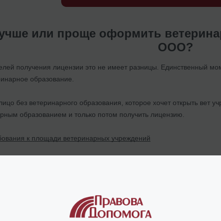
лучше или проще оформить ветерина
ООО?
елей получения лицензии это не имеет разницы. Единственный мом
ринарное образование.
лицо без ветеринарного образования, которое хочет открыть вет у
арным образованием и только потом получить лицензию.
бования к площади ветеринарных учреждений
акие сложности могут возникнуть п
и возникают в процессе подготовки: от выбора помещения и его о
льном этапе все было правильно оформлено, то процедура получен