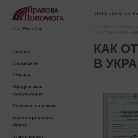
01010, г. Киев, ул. 
Юридическая компания 
Укр
Рус
Eng
Как открыть ветеринар
КАК О
Главная
В УКР
О компании
Отзывы
Юридическая
консультация
Получить лицензию
Зарегистрировать
фирму
Купить фирму