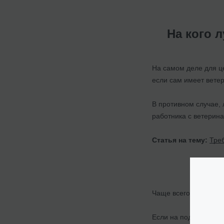
На кого 
На самом деле для ц
если сам имеет вете
В противном случае, 
работника с ветерин
Статья на тему:
Тре
К
Чаще всего сложност
Если на подготовите