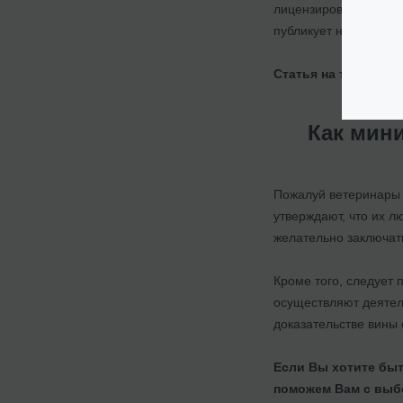
лицензирования расс
публикует на своем с
Статья на тему:
Доп
Как мин
Пожалуй ветеринары н
утверждают, что их л
желательно заключа
Кроме того, следует 
осуществляют деятел
доказательстве вины
Если Вы хотите быт
поможем Вам с выб