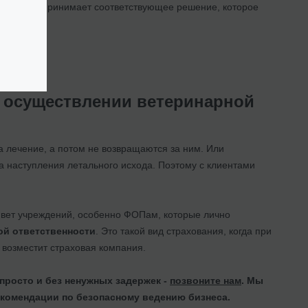
мотрения принимает соответствующее решение, которое
 осуществлении ветеринарной
а лечение, а потом не возвращаются за ним. Или
за наступления летального исхода. Поэтому с клиентами
ам вет учреждений, особенно ФОПам, которые лично
й ответственности
. Это такой вид страхования, когда при
 возместит страховая компания.
 просто и без ненужных задержек -
позвоните нам
. Мы
комендации по безопасному ведению бизнеса.