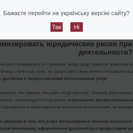
матривает представленные ему документы, а по результатам расс
айте.
Бажаєте перейти на українську версію сайту?
олнительное место проведения ветеринарной практики
Так
Ні
имизировать юридические риски при
деятельности?
е раз сталкивались со случаями, когда люди приносят животное н
юбимцу стало еще хуже, не говоря уже о выяснении отношений из-
ть
договора о предоставлении ветеринарных услуг
.
признать, что ошибки, хоть раз, но делают все. Поэтому работник
ьность, рекомендуется оформить
страхование профессионально
 страхователя и необходимости выплатить компенсацию, ее размер
ь уверены в том, что старт ветеринарного бизнеса состоится
ором помещения, оформлением документов и предоставим ре