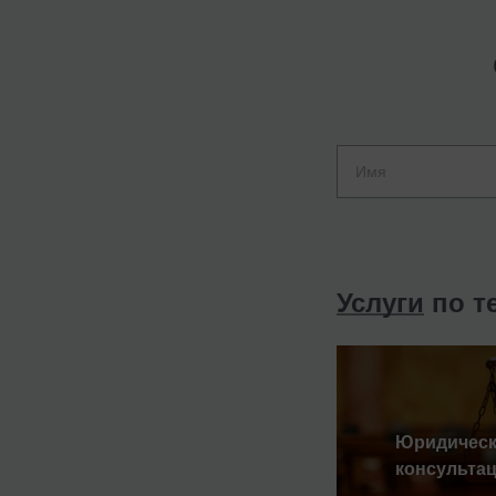
Услуги
по т
Юридическ
консульта