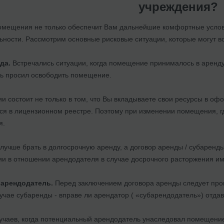
учреждения?
мещения не только обеспечит Вам дальнейшие комфортные услови
ьности. Рассмотрим основные рисковые ситуации, которые могут в
нда.
Встречались ситуации, когда помещение принималось в аренду
ь просил освободить помещение.
и состоит не только в том, что Вы вкладываете свои ресурсы в оф
я в лицензионном реестре. Поэтому при изменении помещения, гд
я.
лучше брать в долгосрочную аренду, а договор аренды / субаренд
ии в отношении арендодателя в случае досрочного расторжения им
арендодатель.
Перед заключением договора аренды следует про
учае субаренды - вправе ли арендатор ( «субарендодатель») отда
учаев, когда потенциальный арендодатель унаследовал помещение