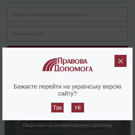
Отправить
Услуги
по теме данного материала
Бажаєте перейти на українську версію
сайту?
Так
Ні
Лицензия на ветеринарную практику