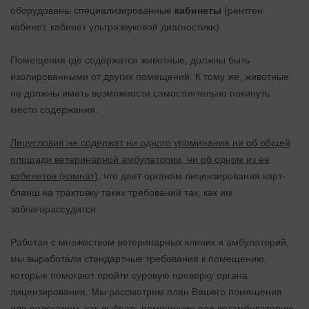
оборудованы специализированные
кабинеты
(рентген
кабинет, кабинет ультразвуковой диагностики).
Помещения где содержатся животные, должны быть
изолированными от других помещений. К тому же, животные
не должны иметь возможности самостоятельно покинуть
место содержания.
Лицусловия не содержат ни одного упоминания ни об общей
площади ветеринарной амбулатории, ни об одном из ее
кабинетов (комнат),
ч
то дает органам лицензирования карт-
бланш на трактовку таких требований так, как им
заблагорассудится.
Работая с множеством ветеринарных клиник и амбулаторий,
мы выработали стандартные требования к помещению,
которые помогают пройти суровую проверку органа
лицензирования. Мы рассмотрим план Вашего помещения
или подскажем, как выбрать помещение под ветамбулаторию